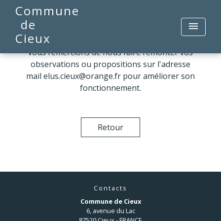
Commune
de
menu
Cieux
Le site est en perpétuelle évolution et nous
vous remercions de nous faire remonter vos
observations ou propositions sur l'adresse
mail elus.cieux@orange.fr pour améliorer son
fonctionnement.
Retour
Contacts
Commune de Cieux
6, avenue du Lac
87520 Cieux - FRANCE