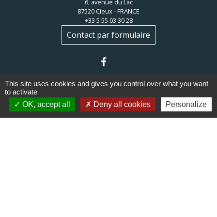
6, avenue du Lac
87520 Cieux - FRANCE
+33 5 55 03 30 28
Contact par formulaire
This site uses cookies and gives you control over what you want
to activate
OK, accept all
Deny all cookies
Personalize
Liens
Communauté de communes du
Haut Limousin
Le tourisme en Haut Limousin
Conservatoire d'espaces
naturels en Limousin