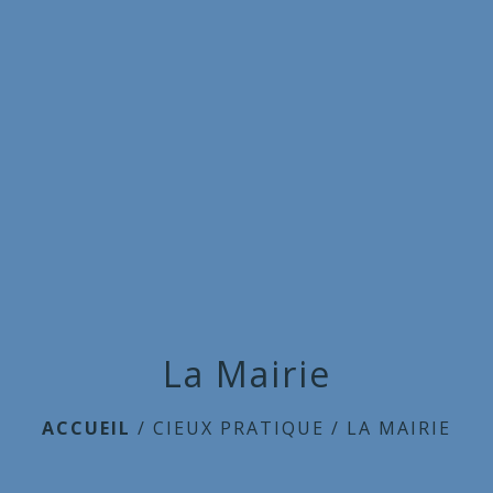
Commune
de
menu
Cieux
La Mairie
ACCUEIL
/
CIEUX PRATIQUE
/
LA MAIRIE