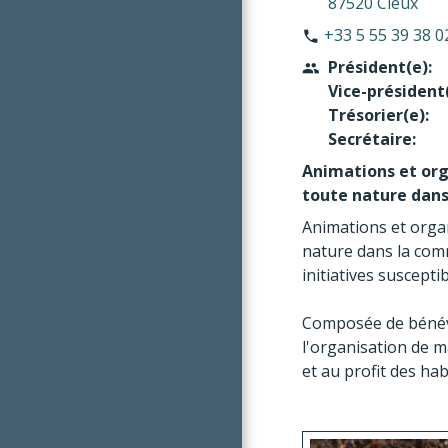
87520 Cieux
+33 5 55 39 38 0
phone
Président(e):
people
Vice-président(
Trésorier(e):
Secrétaire:
Animations et org
toute nature dans
Animations et organ
nature dans la com
initiatives suscepti
Composée de bénévol
l'organisation de m
et au profit des hab