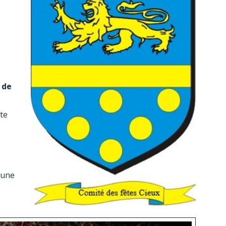
 de
te
mune