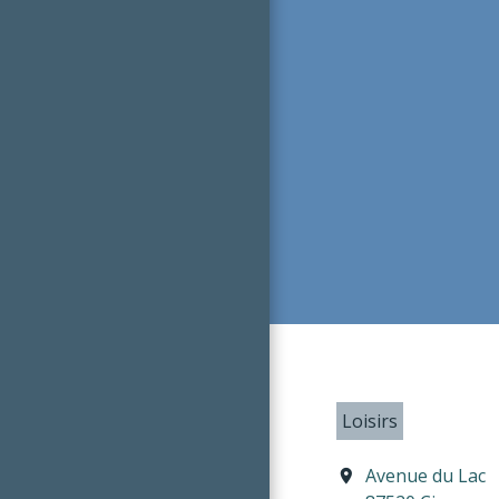
Loisirs
Avenue du Lac
location_on