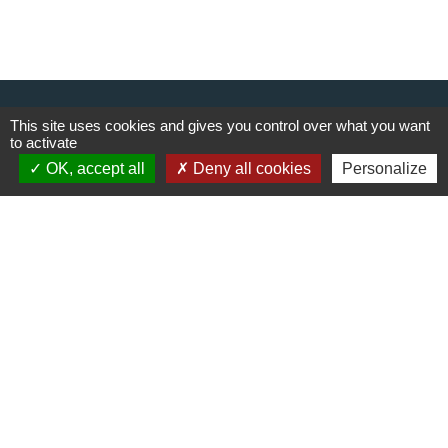
Contacts
This site uses cookies and gives you control over what you want
Commune de Cieux
to activate
6, avenue du Lac
OK, accept all
Deny all cookies
Personalize
87520 Cieux - FRANCE
+33 5 55 03 30 28
Contact par formulaire
Liens