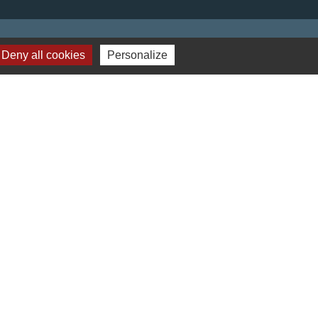
Deny all cookies
Personalize
obile Localiti
-
Plan du site
-
Gestion des cookies