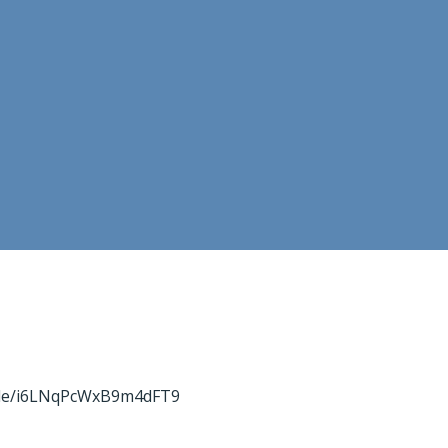
.gle/i6LNqPcWxB9m4dFT9