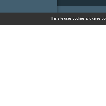
This site uses cookies and gives you
Liens
Communauté de
Limousin
Le tourisme en 
Conservatoire d'
Limousin
Conseil départem
Vienne
Panneau Pocket
Mentions légales