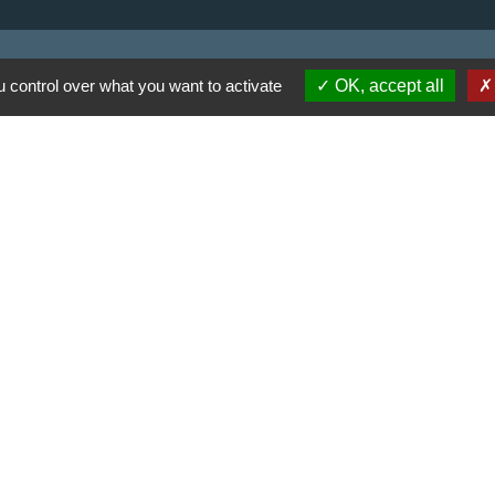
 control over what you want to activate
OK, accept all
 communes du Haut
Haut Limousin
espaces naturels en
ental de la Haute-
-
Politique de confidentialité
-
Accessibilité
-
Application m