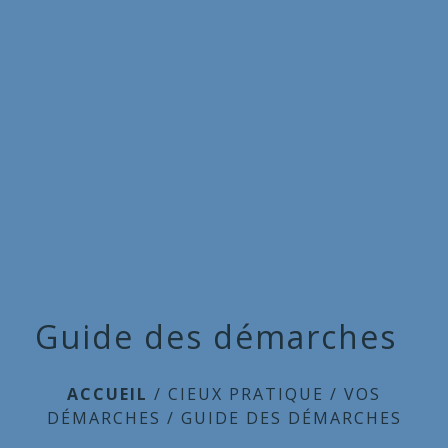
Commune
de
menu
Cieux
Guide des démarches
ACCUEIL
/
CIEUX PRATIQUE
/
VOS
DÉMARCHES
/
GUIDE DES DÉMARCHES