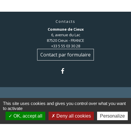
Contacts
Commune de Cieux
6, avenue du Lac
87520 Cieux - FRANCE
+33 5 55 03 30 28
Contact par formulaire
This site uses cookies and gives you control over what you want
Liens
to activate
OK, accept all
Deny all cookies
Personalize
Communauté de communes du