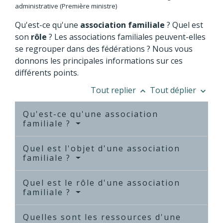
administrative (Première ministre)
Qu'est-ce qu'une
association familiale
? Quel est
son
rôle
? Les associations familiales peuvent-elles
se regrouper dans des fédérations ? Nous vous
donnons les principales informations sur ces
différents points.
Tout replier
Tout déplier
keyboard_arrow_up
keyboard_arrow_down
Qu'est-ce qu'une association
familiale ?
Quel est l'objet d'une association
familiale ?
Quel est le rôle d'une association
familiale ?
Quelles sont les ressources d'une