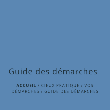
Commune
de
menu
Cieux
Guide des démarches
ACCUEIL
/
CIEUX PRATIQUE
/
VOS
DÉMARCHES
/
GUIDE DES DÉMARCHES