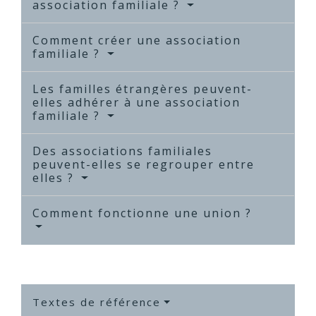
association familiale ?
Comment créer une association
familiale ?
Les familles étrangères peuvent-
elles adhérer à une association
familiale ?
Des associations familiales
peuvent-elles se regrouper entre
elles ?
Comment fonctionne une union ?
Textes de référence