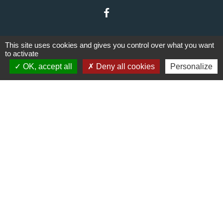
This site uses cookies and gives you control over what you want
to activate
OK, accept all
Deny all cookies
Personalize
Liens
Communauté de communes du
Haut Limousin
Le tourisme en Haut Limousin
Conservatoire d'espaces
naturels en Limousin
Conseil départemental de la
Haute-Vienne
Panneau Pocket