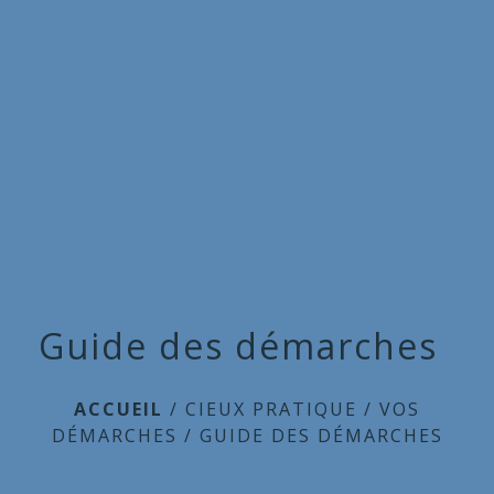
Commune
de
menu
Cieux
Guide des démarches
ACCUEIL
/
CIEUX PRATIQUE
/
VOS
DÉMARCHES
/
GUIDE DES DÉMARCHES