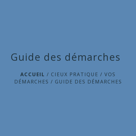
Commune
de
menu
Cieux
Guide des démarches
ACCUEIL
/
CIEUX PRATIQUE
/
VOS
DÉMARCHES
/
GUIDE DES DÉMARCHES