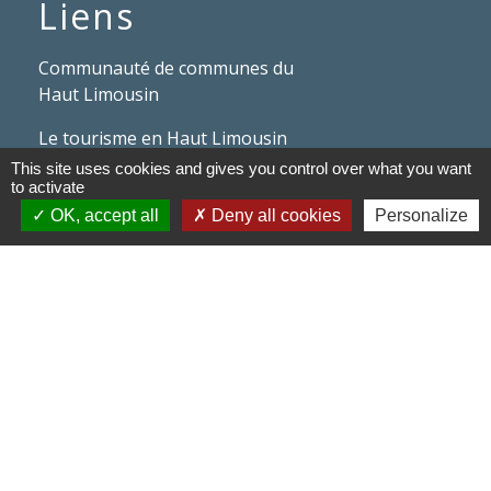
Liens
Communauté de communes du
Haut Limousin
Le tourisme en Haut Limousin
This site uses cookies and gives you control over what you want
Conservatoire d'espaces
to activate
naturels en Limousin
OK, accept all
Deny all cookies
Personalize
Conseil départemental de la
Haute-Vienne
Panneau Pocket
Mentions légales
-
Politique de confidentialité
-
Accessibilité
-
Application mobile Localiti
-
Plan du site
-
Gestion des cookies