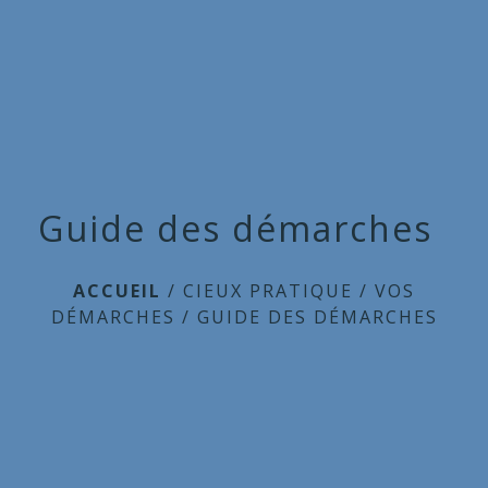
Commune
de
menu
Cieux
Guide des démarches
ACCUEIL
/
CIEUX PRATIQUE
/
VOS
DÉMARCHES
/
GUIDE DES DÉMARCHES