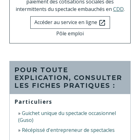
paiement des cotisations sociales des
intermittents du spectacle embauchés en
CDD
.
Accéder au service en ligne
open_in_new
Pôle emploi
POUR TOUTE
EXPLICATION, CONSULTER
LES FICHES PRATIQUES :
Particuliers
Guichet unique du spectacle occasionnel
(Guso)
Récépissé d'entrepreneur de spectacles