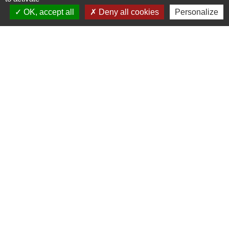
OK, accept all
Deny all cookies
Personalize
Contacts
Commune de Cieux
6, avenue du Lac
87520 Cieux - FRANCE
+33 5 55 03 30 28
Contact par formulaire
Liens
Communauté de communes du
Haut Limousin