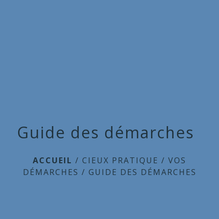
Commune
de
menu
Cieux
Guide des démarches
ACCUEIL
/
CIEUX PRATIQUE
/
VOS
DÉMARCHES
/
GUIDE DES DÉMARCHES