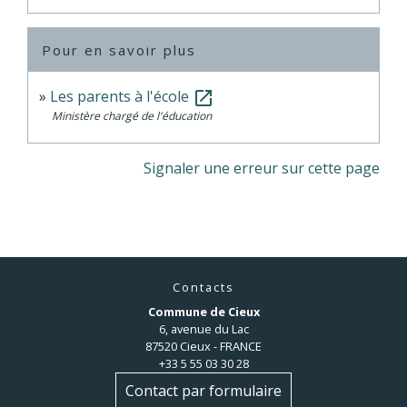
Pour en savoir plus
Les parents à l'école
open_in_new
Ministère chargé de l'éducation
Signaler une erreur sur cette page
Contacts
Commune de Cieux
6, avenue du Lac
87520 Cieux - FRANCE
+33 5 55 03 30 28
Contact par formulaire