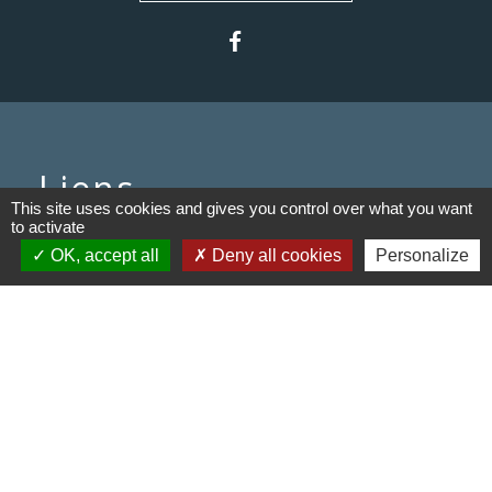
Liens
This site uses cookies and gives you control over what you want
to activate
Communauté de communes du
OK, accept all
Deny all cookies
Personalize
Haut Limousin
Le tourisme en Haut Limousin
Conservatoire d'espaces
naturels en Limousin
Conseil départemental de la
Haute-Vienne