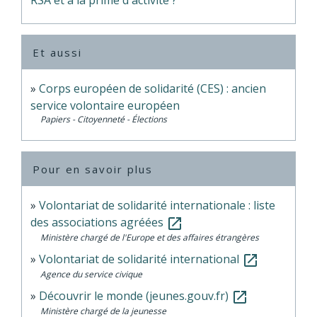
RSA et à la prime d'activité ?
Et aussi
Corps européen de solidarité (CES) : ancien
service volontaire européen
Papiers - Citoyenneté - Élections
Pour en savoir plus
Volontariat de solidarité internationale : liste
des associations agréées
open_in_new
Ministère chargé de l'Europe et des affaires étrangères
Volontariat de solidarité international
open_in_new
Agence du service civique
Découvrir le monde (jeunes.gouv.fr)
open_in_new
Ministère chargé de la jeunesse