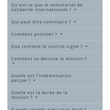
Qu'est-ce que le volontariat de
solidarité internationale ?
Qui peut être volontaire ?
Comment postuler ?
Que contient le contrat signé ?
Comment se déroule la mission ?
Quelle est l'indemnisation
perçue ?
Quelle est la durée de la
mission ?
À quels congés avez-vous droit ?