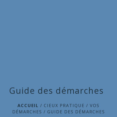
Commune
de
menu
Cieux
Guide des démarches
ACCUEIL
/
CIEUX PRATIQUE
/
VOS
DÉMARCHES
/
GUIDE DES DÉMARCHES