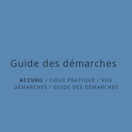
Commune
de
menu
Cieux
Guide des démarches
ACCUEIL
/
CIEUX PRATIQUE
/
VOS
DÉMARCHES
/
GUIDE DES DÉMARCHES