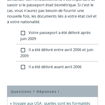
savoir si le passeport était biométrique. Si c'est le
cas, vous n'aurez pas besoin de fournir une
nouvelle fois, les documents liés à votre état civil et
à votre nationalité.
Votre passeport a été délivré après
check_box_outline_blank
juin 2009
Il a été délivré entre avril 2006 et juin
check_box_outline_blank
2009
Il a été délivré avant avril 2006
check_box_outline_blank
Questions ? Réponses !
Voyage aux USA : quelles sont les formalités