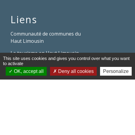
Liens
Communauté de communes du
Haut Limousin
Le tourisme en Haut Limousin
This site uses cookies and gives you control over what you want
to activate
Conservatoire d'espaces
OK, accept all
Deny all cookies
Personalize
naturels en Limousin
Conseil départemental de la
Haute-Vienne
Panneau Pocket
Mentions légales
-
Politique de confidentialité
-
Accessibilité
-
Application mobile Localiti
-
Plan du site