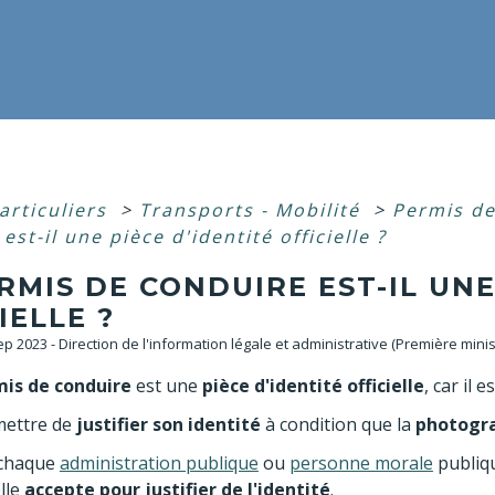
articuliers
>
Transports - Mobilité
>
Permis d
est-il une pièce d'identité officielle ?
RMIS DE CONDUIRE EST-IL UNE
IELLE ?
Sep 2023 - Direction de l'information légale et administrative (Première minis
is de conduire
est une
pièce d'identité officielle
, car il e
mettre de
justifier son identité
à condition que la
photogra
 chaque
administration publique
ou
personne morale
publiq
lle
accepte
pour justifier de l'identité
.