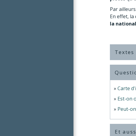
Par ailleurs
En effet, l
la nationa
Textes
Questi
Carte d'
Est-on o
Peut-on 
Et auss