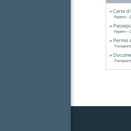
Carte d'
Papiers - 
Passepo
Papiers - 
Permis 
Transports
Documen
Transports