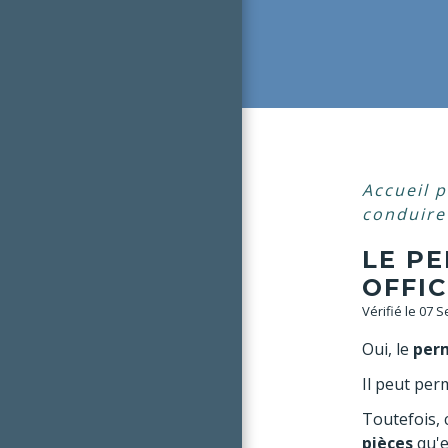
Accueil p
conduire 
LE PE
OFFIC
Vérifié le 07 
Oui, le
perm
Il peut per
Toutefois,
pièces
qu'e