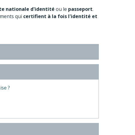
te nationale d'identité
ou le
passeport
.
cuments qui
certifient à la fois l'identité et
ise ?