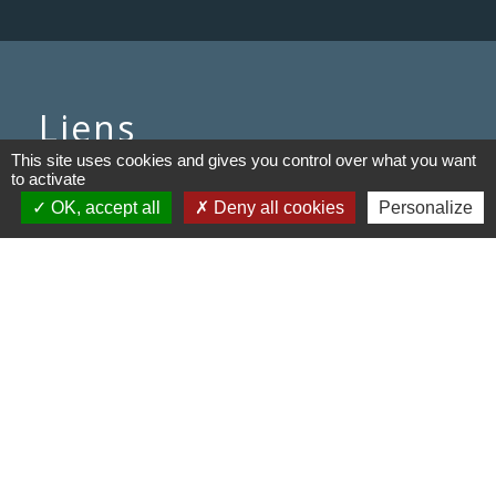
Liens
This site uses cookies and gives you control over what you want
Communauté de communes du
to activate
Haut Limousin
OK, accept all
Deny all cookies
Personalize
Le tourisme en Haut Limousin
Conservatoire d'espaces
naturels en Limousin
Conseil départemental de la
Haute-Vienne
Panneau Pocket