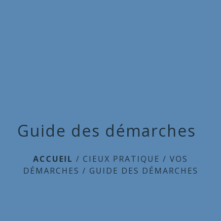
Commune
de
menu
Cieux
Guide des démarches
ACCUEIL
/
CIEUX PRATIQUE
/
VOS
DÉMARCHES
/
GUIDE DES DÉMARCHES