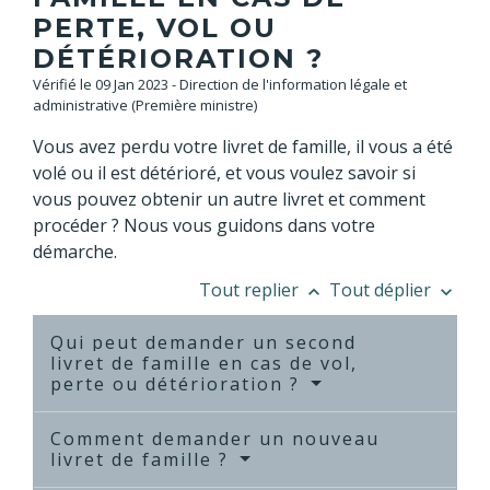
PERTE, VOL OU
DÉTÉRIORATION ?
Vérifié le 09 Jan 2023 - Direction de l'information légale et
administrative (Première ministre)
Vous avez perdu votre livret de famille, il vous a été
volé ou il est détérioré, et vous voulez savoir si
vous pouvez obtenir un autre livret et comment
procéder ? Nous vous guidons dans votre
démarche.
Tout replier
Tout déplier
keyboard_arrow_up
keyboard_arrow_down
Qui peut demander un second
livret de famille en cas de vol,
perte ou détérioration ?
Comment demander un nouveau
livret de famille ?