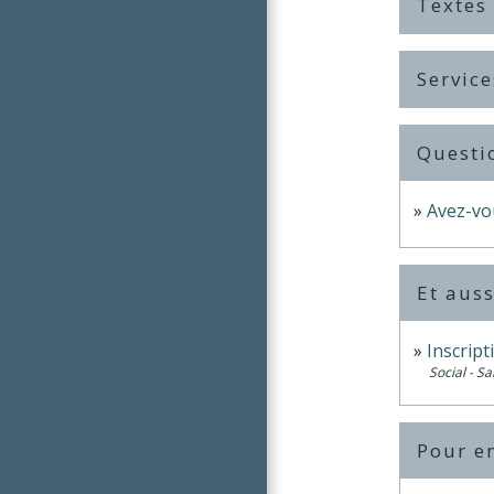
Textes
Service
Questi
Avez-vo
Et auss
Inscript
Social - Sa
Pour en