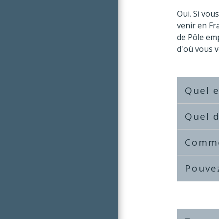
Oui. Si vou
venir en F
de Pôle emp
d'où vous v
Quel e
Quel d
Comme
Pouvez