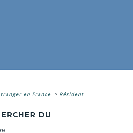
étranger en France
>
Résident
HERCHER DU
re)