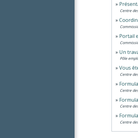
Présent
Centre des
Coordin
Commissi
Portail 
Commissi
Un trava
Pôle emplo
Vous êt
Centre des
Formula
Centre des
Formula
Centre des
Formulai
Centre des