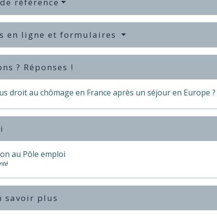
 de référence
s en ligne et formulaires
ons ? Réponses !
us droit au chômage en France après un séjour en Europe ?
i
ion au Pôle emploi
nté
 savoir plus