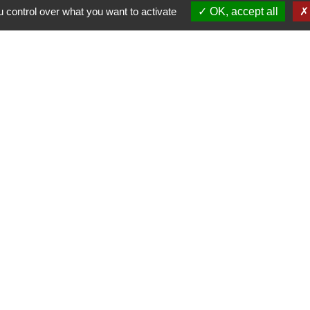
 control over what you want to activate
OK, accept all
 communes du Haut
Haut Limousin
espaces naturels en
ental de la Haute-
-
Politique de confidentialité
-
Accessibilité
-
Application m
Site créé en partenariat avec Réseau d