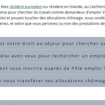
s êtes
résident européen
ou résident en Islande, au Liechten
rance pour chercher du travail comme demandeur d'emploi. 
loi et pouvez toucher des allocations chômage, sous conditio
enez, et selon que vous percevez ou non des prestations de c
st votre droit au séjour pour chercher 
élai avez-vous pour rechercher un emplo
nt vous inscrire auprès de Pôle emploi 
-vous transférer vos allocations chôma