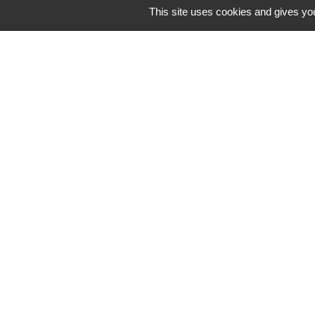
This site uses cookies and gives you
Liens
Communauté de
Limousin
Le tourisme en 
Conservatoire d'
Limousin
Conseil départem
Vienne
Panneau Pocket
Mentions légales