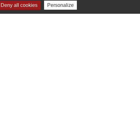
Deny all cookies
Personalize
obile Localiti
-
Plan du site
-
Gestion des cookies
es Communes