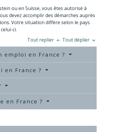
stein ou en Suisse, vous êtes autorisé à
Vous devez accomplir des démarches auprès
ns. Votre situation diffère selon le pays
elui-ci.
Tout replier
Tout déplier
keyboard_arrow_up
keyboard_arrow_down
un emploi en France ?
i en France ?
?
ge en France ?