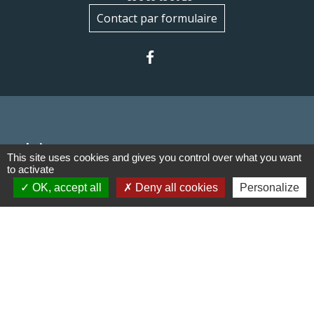
Contact par formulaire
Liens
This site uses cookies and gives you control over what you want
to activate
Communauté de communes du
OK, accept all
Deny all cookies
Personalize
Haut Limousin
Le tourisme en Haut Limousin
Conservatoire d'espaces
naturels en Limousin
Conseil départemental de la