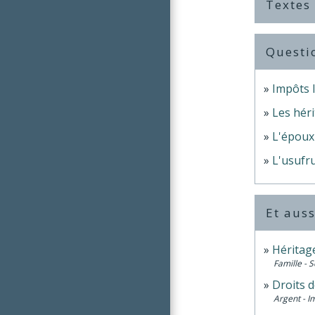
Textes
Questi
Impôts l
Les héri
L'époux 
L'usufru
Et auss
Héritage
Famille - S
Droits d
Argent - 