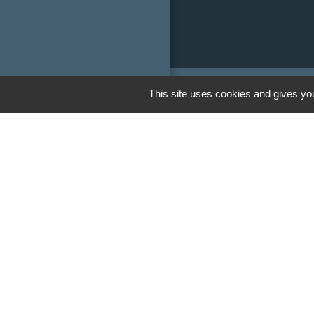
This site uses cookies and gives you
Liens
Communauté de
Limousin
Le tourisme en 
Conservatoire d'
Limousin
Conseil départem
Vienne