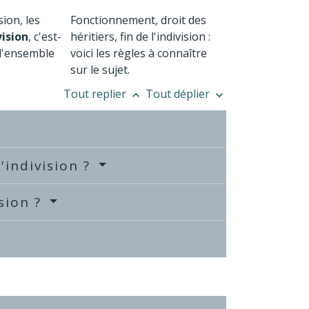
ion, les
Fonctionnement, droit des
vision
, c'est-
héritiers, fin de l'indivision :
 l'ensemble
voici les règles à connaître
sur le sujet.
Tout replier
Tout déplier
keyboard_arrow_up
keyboard_arrow_down
'indivision ?
ision ?