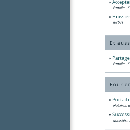
Accepter
Famille - S
Huissier
Justice
Et auss
Partage
Famille - S
Pour en
Portail 
Notaires d
Successi
Ministère 