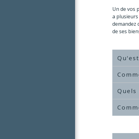
Un de vos p
a plusieurs
demandez q
de ses bien
Qu'est
Commen
Quels 
Commen