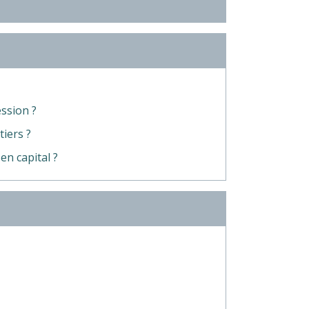
ssion ?
iers ?
en capital ?