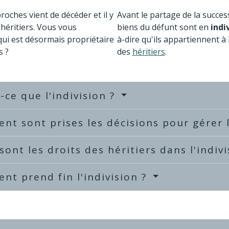
roches vient de décéder et il y
Avant le partage de la success
 héritiers. Vous vous
biens du défunt sont en
indi
ui est désormais propriétaire
à-dire qu'ils appartiennent à
s ?
des
héritiers
.
-ce que l'indivision ?
t sont prises les décisions pour gérer l
sont les droits des héritiers dans l'indiv
t prend fin l'indivision ?