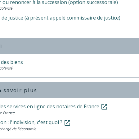
 ou renoncer à la succession (option successorale)
colarité
 de justice (à présent appelé commissaire de justice)
i
 des biens
colarité
 savoir plus
des services en ligne des notaires de France
open_in_new
e France
on : l'indivision, c'est quoi ?
open_in_new
chargé de l'économie