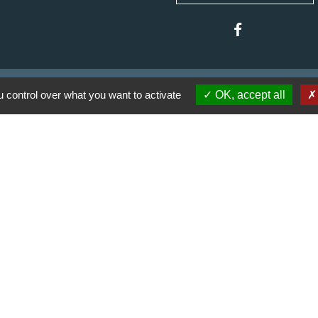
 control over what you want to activate
OK, accept all
 communes du Haut
Haut Limousin
espaces naturels en
ental de la Haute-