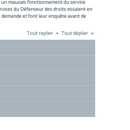
sur un mauvais fonctionnement du service
ervices du Défenseur des droits essaient en
tre demande et font leur enquête avant de
Tout replier
Tout déplier
keyboard_arrow_up
keyboard_arrow_down