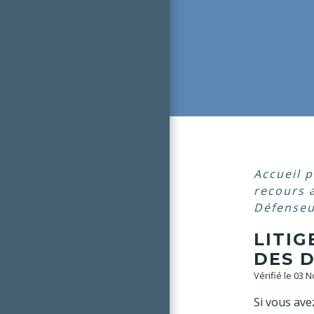
Accueil p
recours 
Défenseu
LITIG
DES 
Vérifié le 03 
Si vous avez