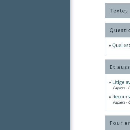
Textes
Questi
Quel est
Et auss
Litige a
Papiers - 
Recours 
Papiers - 
Pour en