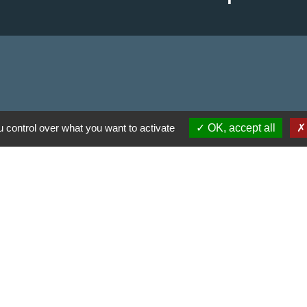
 communes du Haut
 control over what you want to activate
OK, accept all
Haut Limousin
espaces naturels en
ental de la Haute-