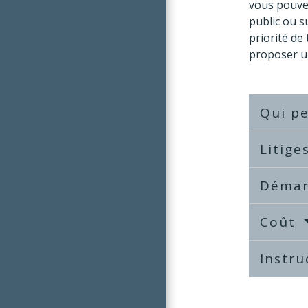
vous pouvez
public ou s
priorité de
proposer u
Qui pe
Litige
Déma
Coût
Instr