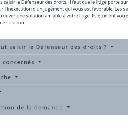
 saisir le Défenseur des droits. Il faut que le litige porte 
ur l'inexécution d'un jugement qui vous est favorable. Les s
 trouver une solution amiable à votre litige. Ils étudient vo
ne solution.
ut saisir le Défenseur des droits ?
s concernés
rche
uction de la demande