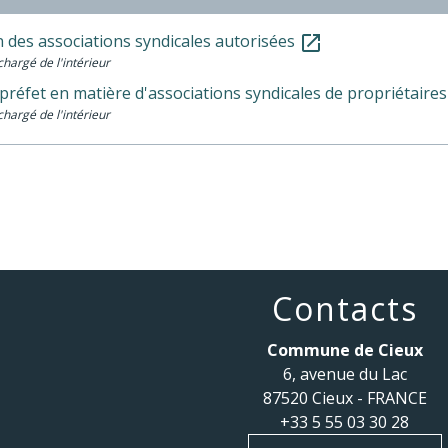
n des associations syndicales autorisées
open_in_new
chargé de l'intérieur
préfet en matière d'associations syndicales de propriétaire
chargé de l'intérieur
Contacts
Commune de Cieux
6, avenue du Lac
87520 Cieux - FRANCE
+33 5 55 03 30 28