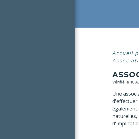
Accueil p
Associat
ASSO
Vérifié le 18 
Une associa
d'effectuer
également 
naturelles,
d'implicatio