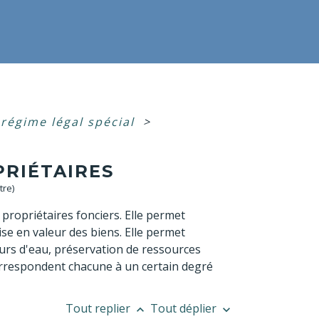
 régime légal spécial
>
PRIÉTAIRES
tre)
propriétaires fonciers. Elle permet
se en valeur des biens. Elle permet
rs d'eau, préservation de ressources
 correspondent chacune à un certain degré
Tout replier
Tout déplier
keyboard_arrow_up
keyboard_arrow_down