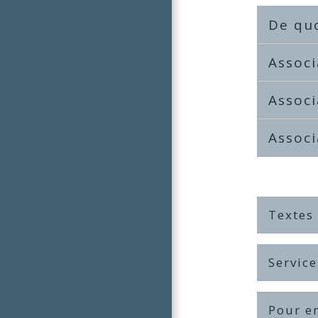
De quo
Associ
Associ
Associ
Textes
Service
Pour en