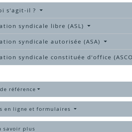
i s'agit-il ?
ation syndicale libre (ASL)
ation syndicale autorisée (ASA)
ation syndicale constituée d'office (ASC
 de référence
s en ligne et formulaires
 savoir plus