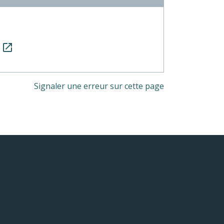
s
open_in_new
Signaler une erreur sur cette page