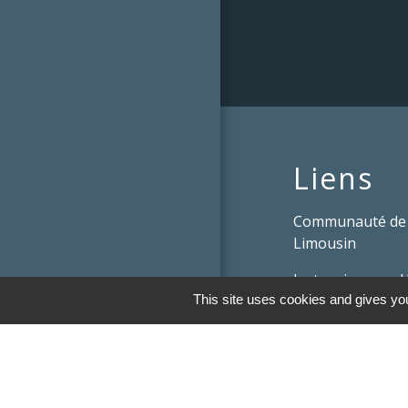
Liens
Communauté de
Limousin
Le tourisme en 
This site uses cookies and gives you
Conservatoire d'
Limousin
Conseil départem
Vienne