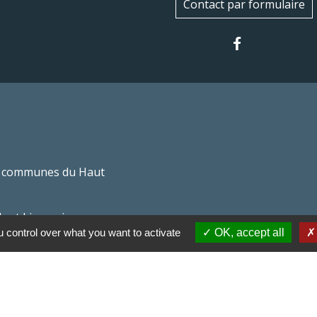
Contact par formulaire
 communes du Haut
Haut Limousin
 control over what you want to activate
OK, accept all
espaces naturels en
ental de la Haute-