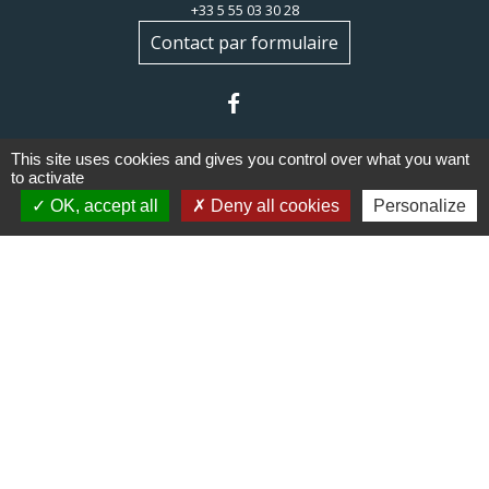
+33 5 55 03 30 28
Contact par formulaire
This site uses cookies and gives you control over what you want
to activate
OK, accept all
Deny all cookies
Personalize
Liens
Communauté de communes du
Haut Limousin
Le tourisme en Haut Limousin
Conservatoire d'espaces
naturels en Limousin
Conseil départemental de la