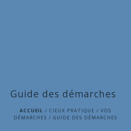
Commune
de
menu
Cieux
Guide des démarches
ACCUEIL
/
CIEUX PRATIQUE
/
VOS
DÉMARCHES
/
GUIDE DES DÉMARCHES