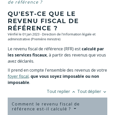
de référence ?
QU'EST-CE QUE LE
REVENU FISCAL DE
RÉFÉRENCE ?
Vérifié le 01 Jan 2023 - Direction de l'information légale et
administrative (Première ministre)
Le revenu fiscal de référence (RFR) est
calculé par
les services fiscaux
, à partir des revenus que vous
avez déclarés.
Il prend en compte l'ensemble des revenus de votre
foyer fiscal
,
que vous soyez imposable ou non
imposable
.
Tout replier
Tout déplier
keyboard_arrow_up
keyboard_arrow_down
Comment le revenu fiscal de
référence est-il calculé ?