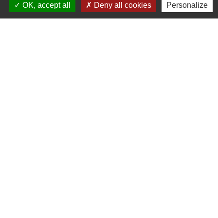
OK, accept all
Deny all cookies
Personalize
Liens
Communauté de communes du
Haut Limousin
Le tourisme en Haut Limousin
Conservatoire d'espaces
naturels en Limousin
Conseil départemental de la
Haute-Vienne
Panneau Pocket