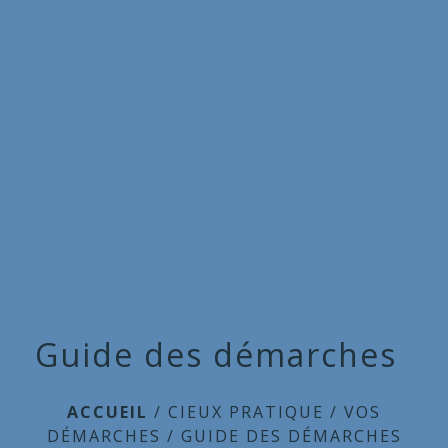
Commune
de
menu
Cieux
Guide des démarches
ACCUEIL
/
CIEUX PRATIQUE
/
VOS
DÉMARCHES
/
GUIDE DES DÉMARCHES