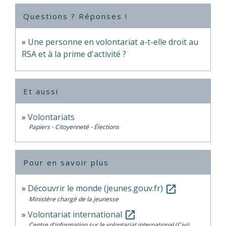
Questions ? Réponses !
Une personne en volontariat a-t-elle droit au
RSA et à la prime d'activité ?
Et aussi
Volontariats
Papiers - Citoyenneté - Élections
Pour en savoir plus
Découvrir le monde (jeunes.gouv.fr)
open_in_new
Ministère chargé de la jeunesse
Volontariat international
open_in_new
Centre d'information sur le volontariat international (Civi)