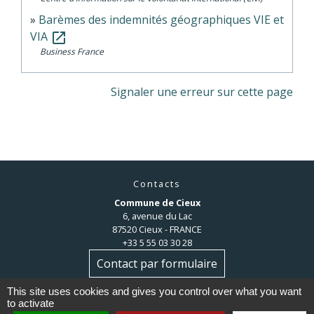
Barèmes des indemnités géographiques VIE et
VIA
open_in_new
Business France
Signaler une erreur sur cette page
Contacts
Commune de Cieux
6, avenue du Lac
87520 Cieux - FRANCE
+33 5 55 03 30 28
Contact par formulaire
This site uses cookies and gives you control over what you want
to activate