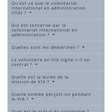
Qu'est-ce que le volontariat
international en administration
(VIA) ?
Qui est concerné par le
volontariat international en
administration ?
Quelles sont les démarches ?
Le volontaire en VIA signe-t-il un
contrat ?
Quelle est la durée de la
mission de VIA ?
Quelle somme perçoit-on pendant
le VIA ?
Quel est le statut du volontaire ?