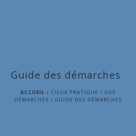
Commune
de
menu
Cieux
Guide des démarches
ACCUEIL
/
CIEUX PRATIQUE
/
VOS
DÉMARCHES
/
GUIDE DES DÉMARCHES