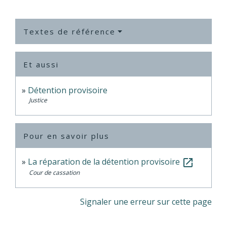
Textes de référence
Et aussi
Détention provisoire
Justice
Pour en savoir plus
La réparation de la détention provisoire
open_in_new
Cour de cassation
Signaler une erreur sur cette page