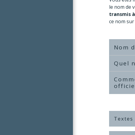
le nom de 
transmis à
ce nom sur 
Nom de
Quel 
Commen
offici
Textes