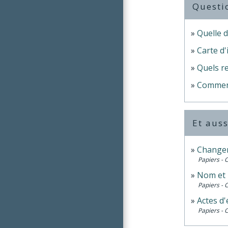
Questi
Quelle d
Carte d'
Quels re
Comment 
Et auss
Changeme
Papiers - 
Nom et
Papiers - 
Actes d'é
Papiers - 