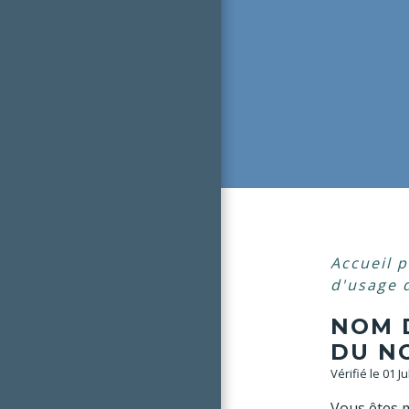
Accueil p
d'usage 
NOM 
DU N
Vérifié le 01 J
Vous êtes m