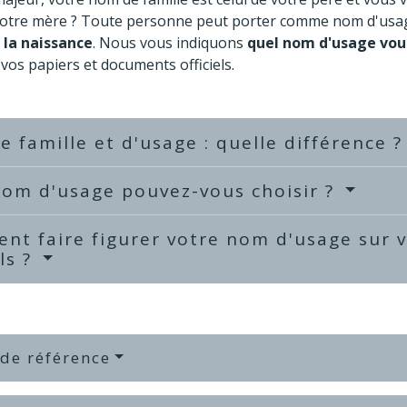
votre mère ? Toute personne peut porter comme nom d'usag
 la naissance
. Nous vous indiquons
quel nom d'usage vou
vos papiers et documents officiels.
 famille et d'usage : quelle différence 
nom d'usage pouvez-vous choisir ?
t faire figurer votre nom d'usage sur 
els ?
 de référence