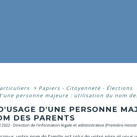
articuliers
>
Papiers - Citoyenneté - Élections
d'une personne majeure : utilisation du nom de
D'USAGE D'UNE PERSONNE MAJ
OM DES PARENTS
ul 2022 - Direction de l'information légale et administrative (Première minist
ajeur, votre nom de famille est celui de votre père et vous