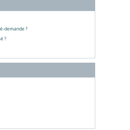
pré-demande ?
sé ?
?