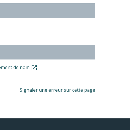
ngement de nom
open_in_new
Signaler une erreur sur cette page