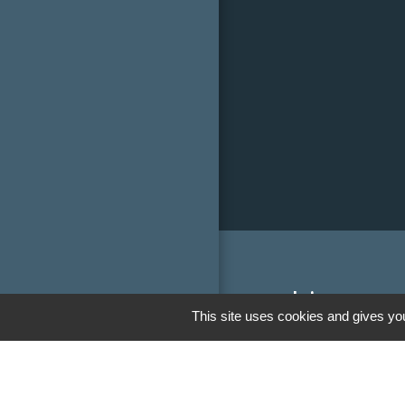
Liens
This site uses cookies and gives you
Communauté de
Limousin
Le tourisme en 