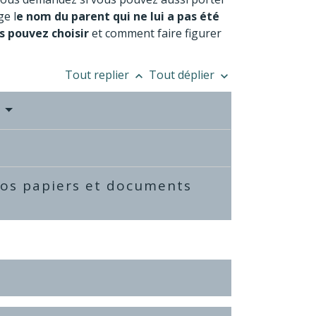
e l
e nom du parent qui ne lui a pas été
s pouvez choisir
et comment faire figurer
Tout replier
Tout déplier
keyboard_arrow_up
keyboard_arrow_down
?
vos papiers et documents