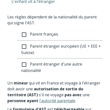
L'enfant vit à l'étranger
Les règles dépendent de la nationalité du parent
qui signe l'AST.
Parent français
check_box_outline_blank
Parent étranger européen (UE + EEE +
check_box_outline_blank
Suisse)
Parent étranger d'une autre
check_box_outline_blank
nationalité
Un
mineur
qui vit en France et voyage à l'étranger
doit avoir une
autorisation de sortie du
territoire (AST)
s'il ne voyage
pas avec
une
personne ayant
l'autorité parentale
.
Le
formulaire d'AST
est
téléchargeable
sur