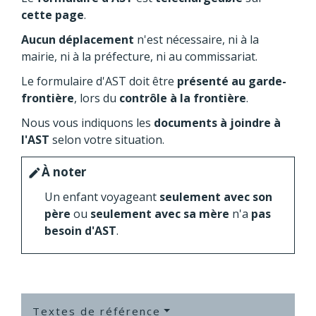
cette page
.
Aucun déplacement
n'est nécessaire, ni à la
mairie, ni à la préfecture, ni au commissariat.
Le formulaire d'AST doit être
présenté au garde-
frontière
, lors du
contrôle à la frontière
.
Nous vous indiquons les
documents à joindre à
l'AST
selon votre situation.
À noter
edit
Un enfant voyageant
seulement avec son
père
ou
seulement avec sa mère
n'a
pas
besoin d'AST
.
Textes de référence