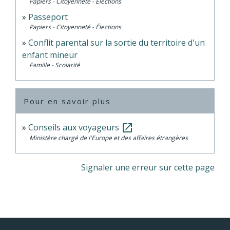
Papiers - Citoyenneté - Élections
Passeport
Papiers - Citoyenneté - Élections
Conflit parental sur la sortie du territoire d'un
enfant mineur
Famille - Scolarité
Pour en savoir plus
Conseils aux voyageurs
open_in_new
Ministère chargé de l'Europe et des affaires étrangères
Signaler une erreur sur cette page