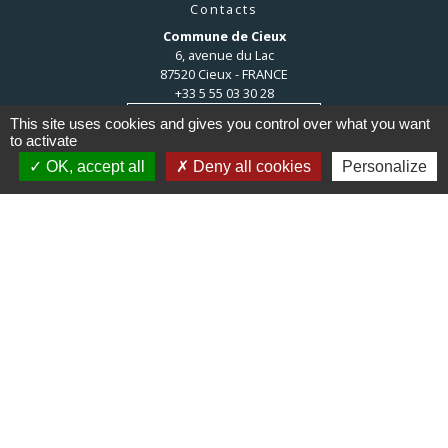
Contacts
Commune de Cieux
6, avenue du Lac
87520 Cieux - FRANCE
+33 5 55 03 30 28
Contact par formulaire
This site uses cookies and gives you control over what you want
to activate
OK, accept all
Deny all cookies
Personalize
Liens
Communauté de communes du
Haut Limousin
Le tourisme en Haut Limousin