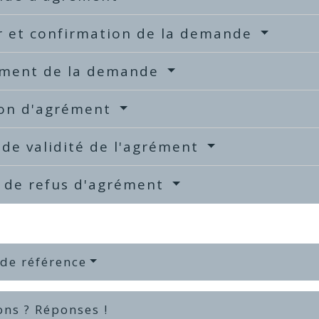
r et confirmation de la demande
ement de la demande
ion d'agrément
de validité de l'agrément
s de refus d'agrément
 de référence
ons ? Réponses !