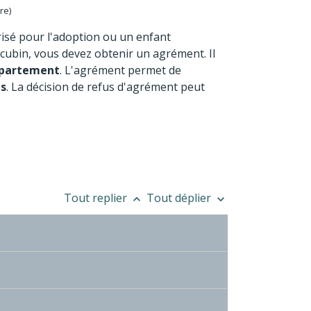
re)
risé pour l'adoption ou un enfant
ncubin, vous devez obtenir un agrément. Il
département
. L'agrément permet de
ns
. La décision de refus d'agrément peut
Tout replier
Tout déplier
keyboard_arrow_up
keyboard_arrow_down