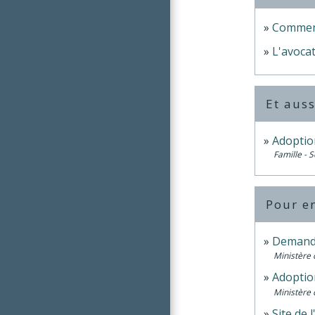
Comment
L'avocat
Et auss
Adoptio
Famille - S
Pour en
Demande
Ministère 
Adoptio
Ministère 
Site de 