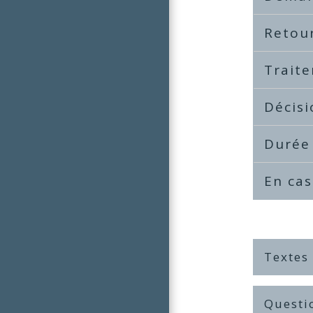
Retou
Trait
Décis
Durée 
En ca
Textes
Questi