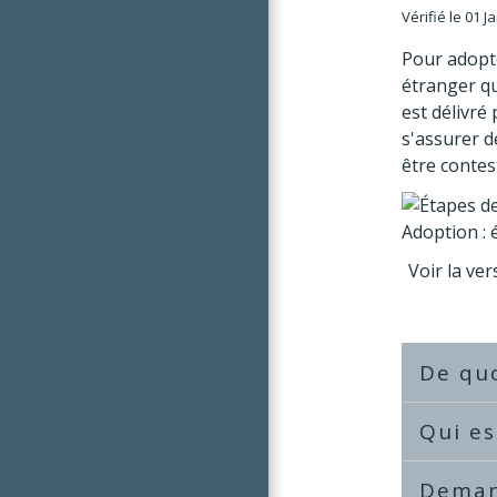
Vérifié le 01 J
Pour adopte
étranger qu
est délivré 
s'assurer d
être contes
Adoption :
Voir la ver
De quo
Qui es
Deman