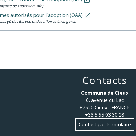
nçaise de l'adoption (Afa)
mes autorisés pour l'adoption (OAA)
open_in_new
chargé de l'Europe et des affaires étrangères
Contacts
Commune de Cieux
6, avenue du Lac
87520 Cieux - FRANCE
+33 5 55 03 30 28
Contact par formulaire