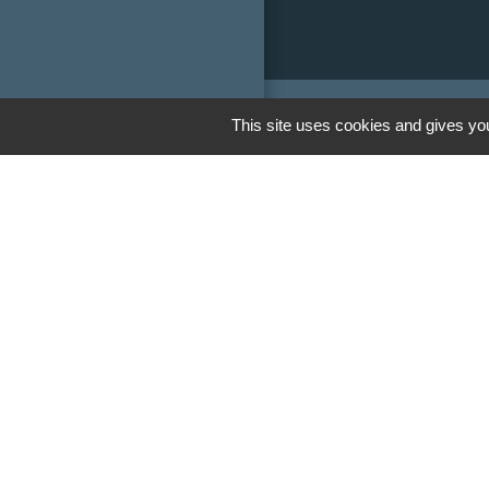
This site uses cookies and gives you
Liens
Communauté de
Limousin
Le tourisme en 
Conservatoire d'
Limousin
Conseil départem
Vienne
Panneau Pocket