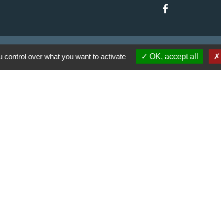
 control over what you want to activate
OK, accept all
 communes du Haut
Haut Limousin
espaces naturels en
ental de la Haute-