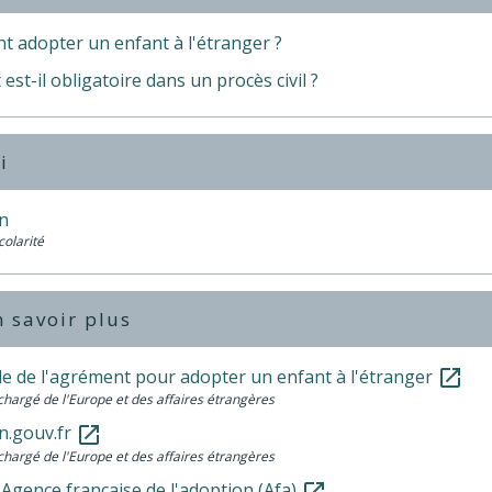
 adopter un enfant à l'étranger ?
 est-il obligatoire dans un procès civil ?
i
n
colarité
 savoir plus
 de l'agrément pour adopter un enfant à l'étranger
open_in_new
chargé de l'Europe et des affaires étrangères
n.gouv.fr
open_in_new
chargé de l'Europe et des affaires étrangères
l'Agence française de l'adoption (Afa)
open_in_new