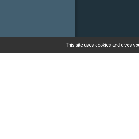
This site uses cookies and gives you
Liens
Communauté de
Limousin
Le tourisme en 