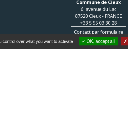
Commune de Cieux
6, avenue du Lac
87520 Cieux - FRANCE
+33 5 55 03 30 28
Contact par formulaire
 control over what you want to activate
OK, accept all
 communes du Haut
Haut Limousin