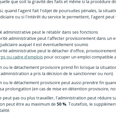
uelle que soit la gravité des faits et même si la procédure di
i, quand l'agent fait l'objet de poursuites pénales, la situat
udiciaire ou si l'intérêt du service le permettent, l'agent peut
é administrative peut le rétablir dans ses fonctions
orité administrative peut l'affecter provisoirement dans un 
 judiciaire auquel il est éventuellement soumis
rité administrative peut le détacher d'office, provisoirement,
rps ou cadre d'emplois
pour occuper un emploi compatible ave
on ou le détachement provisoire prend fin lorsque la situation
l'administration a pris la décision de le sanctionner ou non).
on ou le détachement provisoire peut aussi prendre fin quan
sa prolongation (en cas de mise en détention provisoire, n
ne peut pas ou plus travailler, l'administration peut réduire
on peut être au maximum de
50 %
. Toutefois, le supplément
alité.