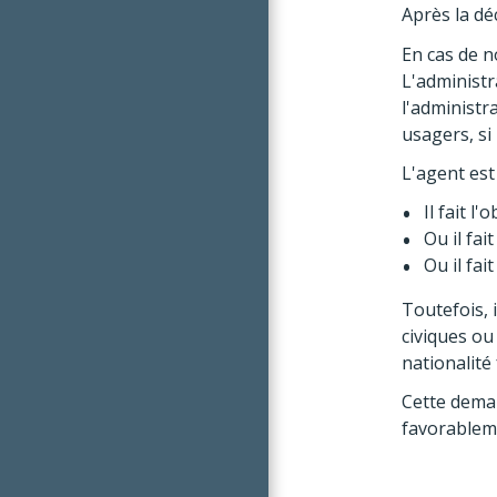
Après la déc
En cas de n
L'administr
l'administr
usagers, si
L'agent est
Il fait l
Ou il fai
Ou il fai
Toutefois, 
civiques ou
nationalité 
Cette deman
favorablem