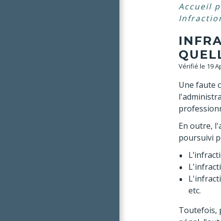
Accueil p
Infractio
INFR
QUELL
Vérifié le 19 
Une faute c
l'administr
professionn
En outre, l
poursuivi p
L’infract
L'infract
L'infrac
etc.
Toutefois, 