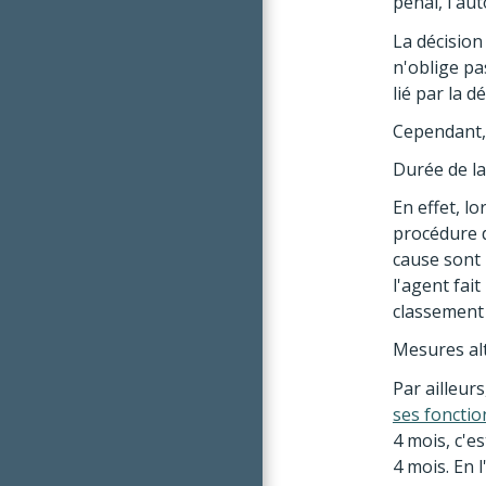
pénal, l'au
La décision
n'oblige pa
lié par la 
Cependant, 
Durée de la
En effet, l
procédure di
cause sont p
l'agent fait
classement 
Mesures alt
Par ailleurs
ses fonctio
4 mois, c'es
4 mois. En 