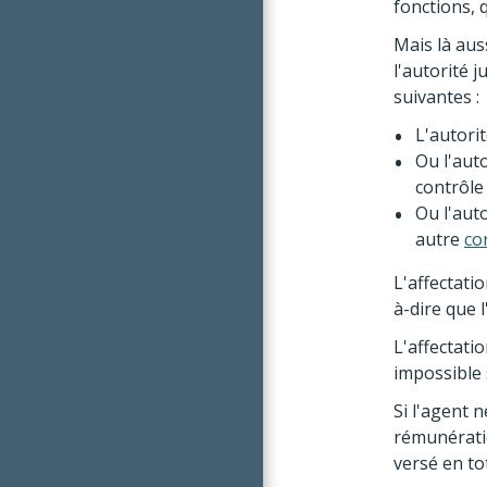
fonctions, q
Mais là auss
l'autorité j
suivantes :
L'autorit
Ou l'aut
contrôle
Ou l'auto
autre
co
L'affectati
à-dire que 
L'affectati
impossible 
Si l'agent 
rémunérati
versé en tot