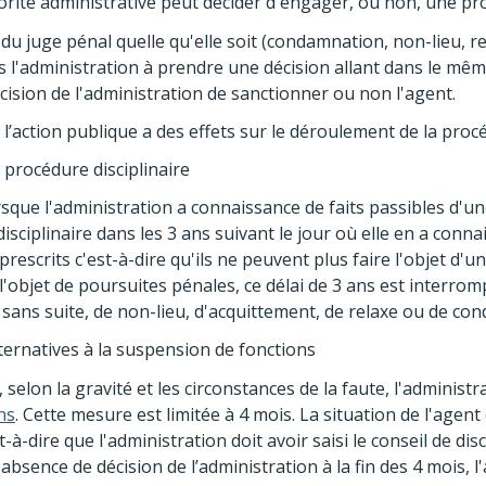
torité administrative peut décider d'engager, ou non, une proc
 du juge pénal quelle qu'elle soit (condamnation, non-lieu, r
s l'administration à prendre une décision allant dans le mê
décision de l'administration de sanctionner ou non l'agent.
l’action publique a des effets sur le déroulement de la procé
 procédure disciplinaire
orsque l'administration a connaissance de faits passibles d'une
sciplinaire dans les 3 ans suivant le jour où elle en a connai
rescrits c'est-à-dire qu'ils ne peuvent plus faire l'objet d'u
 l'objet de poursuites pénales, ce délai de 3 ans est interrom
sans suite, de non-lieu, d'acquittement, de relaxe ou de co
ernatives à la suspension de fonctions
, selon la gravité et les circonstances de la faute, l'administ
ns
. Cette mesure est limitée à 4 mois. La situation de l'agent 
t-à-dire que l'administration doit avoir saisi le conseil de dis
l'absence de décision de l’administration à la fin des 4 mois, 