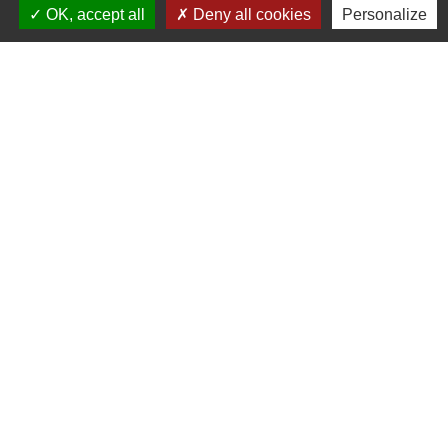
OK, accept all
Deny all cookies
Personalize
Liens
Communauté de communes du
Haut Limousin
Le tourisme en Haut Limousin
Conservatoire d'espaces
naturels en Limousin
Conseil départemental de la
Haute-Vienne
Panneau Pocket