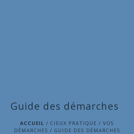
Commune
de
menu
Cieux
Guide des démarches
ACCUEIL
/
CIEUX PRATIQUE
/
VOS
DÉMARCHES
/
GUIDE DES DÉMARCHES