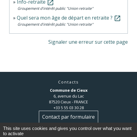
Info-retraite
open_in_new
Groupement d'intérêt public "Union retraite"
Quel sera mon âge de départ en retraite ?
open_in_new
Groupement d'intérêt public "Union retraite"
Signaler une erreur sur cette page
Contacts
Commune de Cieux
6, avenue du Lac
87520 Cieux - FRANCE
+33 5 55 03 30 28
Contact par formulaire
This site uses cookies and gives you control over what you want
to activate