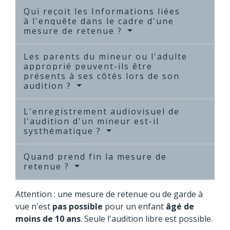
Qui reçoit les Informations liées
à l'enquête dans le cadre d'une
mesure de retenue ?
Les parents du mineur ou l'adulte
approprié peuvent-ils être
présents à ses côtés lors de son
audition ?
L'enregistrement audiovisuel de
l'audition d'un mineur est-il
systhématique ?
Quand prend fin la mesure de
retenue ?
Attention : une mesure de retenue ou de garde à
vue n'est
pas possible
pour un enfant
âgé de
moins de 10 ans
. Seule l'audition libre est possible.