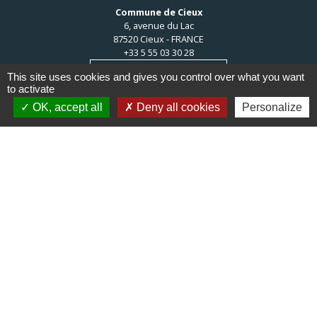
Commune de Cieux
6, avenue du Lac
87520 Cieux - FRANCE
+33 5 55 03 30 28
Contact par formulaire
This site uses cookies and gives you control over what you want
to activate
OK, accept all
Deny all cookies
Personalize
Liens
Communauté de communes du
Haut Limousin
Le tourisme en Haut Limousin
Conservatoire d'espaces