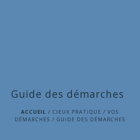
Commune
de
menu
Cieux
Guide des démarches
ACCUEIL
/
CIEUX PRATIQUE
/
VOS
DÉMARCHES
/
GUIDE DES DÉMARCHES