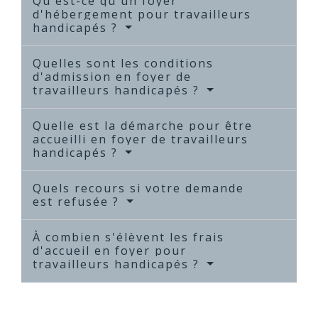
Qu'est-ce qu'un foyer
d'hébergement pour travailleurs
handicapés ?
Quelles sont les conditions
d'admission en foyer de
travailleurs handicapés ?
Quelle est la démarche pour être
accueilli en foyer de travailleurs
handicapés ?
Quels recours si votre demande
est refusée ?
À combien s'élèvent les frais
d'accueil en foyer pour
travailleurs handicapés ?