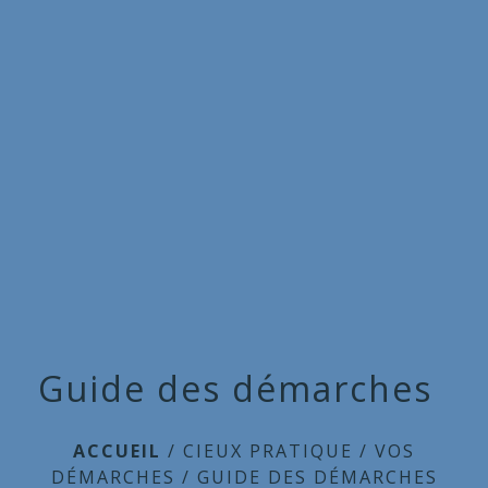
Commune
de
menu
Cieux
Guide des démarches
ACCUEIL
/
CIEUX PRATIQUE
/
VOS
DÉMARCHES
/
GUIDE DES DÉMARCHES