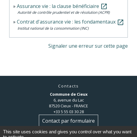
Assurance vie : la clause bénéficiaire
open_in_new
Autorité de contrôle prudentiel et de résolution (ACPR)
Contrat d'assurance vie : les fondamentaux
open_in_new
Institut national de la consommation (INC)
Signaler une erreur sur cette page
Contacts
Commune de Cieux
6, avenue du Lac
87520 Cieux - FRANCE
+33 5 55 03 30 28
Contact par formulaire
This site uses cookies and gives you control over what you want
to activate