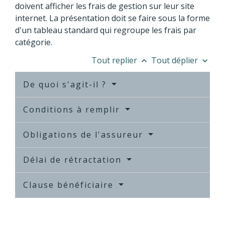
doivent afficher les frais de gestion sur leur site
internet. La présentation doit se faire sous la forme
d'un tableau standard qui regroupe les frais par
catégorie.
Tout replier
Tout déplier
keyboard_arrow_up
keyboard_arrow_down
De quoi s'agit-il ?
Conditions à remplir
Obligations de l'assureur
Délai de rétractation
Clause bénéficiaire