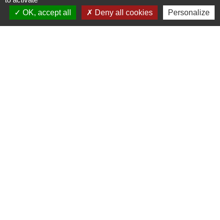
OK, accept all
Deny all cookies
Personalize
Liens
Communauté de communes du
Haut Limousin
Le tourisme en Haut Limousin
Conservatoire d'espaces
naturels en Limousin
Conseil départemental de la
Haute-Vienne
Panneau Pocket