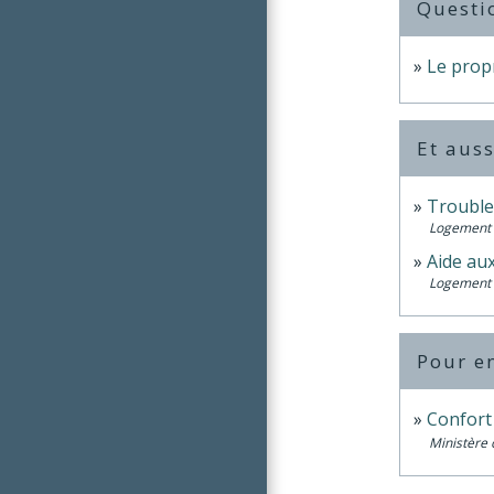
Questi
Le propr
Et auss
Trouble
Logement
Aide au
Logement
Pour en
Confort
Ministère 