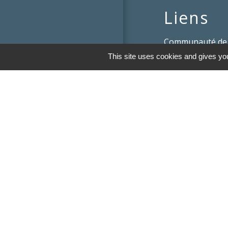
Liens
Communauté de
Limousin
This site uses cookies and gives you
Le tourisme en 
Conservatoire d'
Limousin
Conseil départem
Vienne
Panneau Pocket
Mentions légales