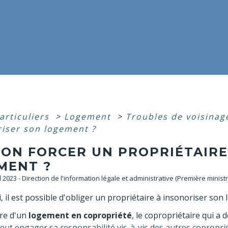
articuliers
>
Logement
>
Troubles de voisina
riser son logement ?
-ON FORCER UN PROPRIÉTAIRE
MENT ?
ul 2023 - Direction de l'information légale et administrative (Première ministr
, il est possible d'obliger un propriétaire à insonoriser so
dre d'un
logement en copropriété
, le copropriétaire qui a 
eut engager sa responsabilité vis-à-vis des autres copropri