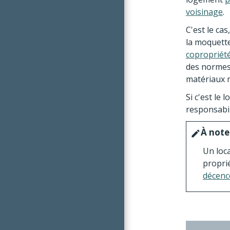
voisinage
.
C'est le ca
la moquette
copropriét
des normes 
matériaux m
Si c'est le 
responsabil
À note
edit
Un loca
proprié
décenc