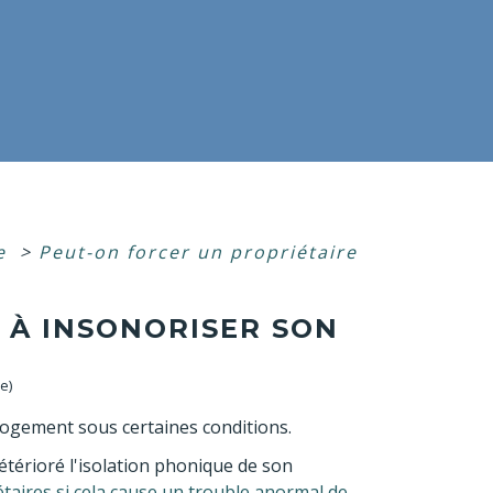
ge
>
Peut-on forcer un propriétaire
 À INSONORISER SON
e)
n logement sous certaines conditions.
détérioré l'isolation phonique de son
étaires si cela cause un trouble anormal de