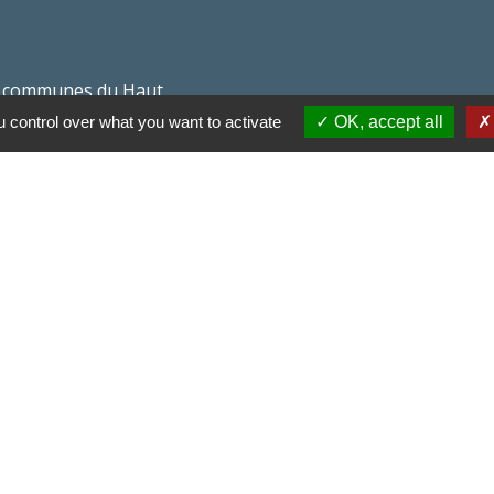
 communes du Haut
 control over what you want to activate
OK, accept all
Haut Limousin
espaces naturels en
ental de la Haute-
-
Politique de confidentialité
-
Accessibilité
-
Application m
Site créé en partenariat avec Réseau d