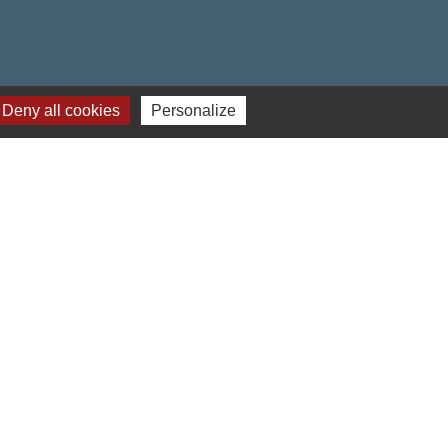
Deny all cookies
Personalize
obile Localiti
-
Plan du site
-
Gestion des cookies
es Communes