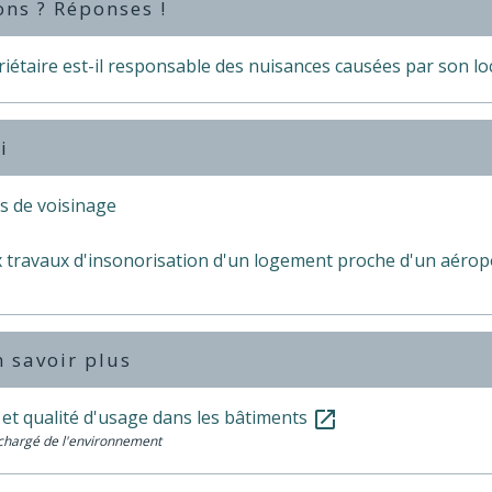
ons ? Réponses !
iétaire est-il responsable des nuisances causées par son loc
i
s de voisinage
x travaux d'insonorisation d'un logement proche d'un aérop
 savoir plus
 et qualité d'usage dans les bâtiments
open_in_new
chargé de l'environnement