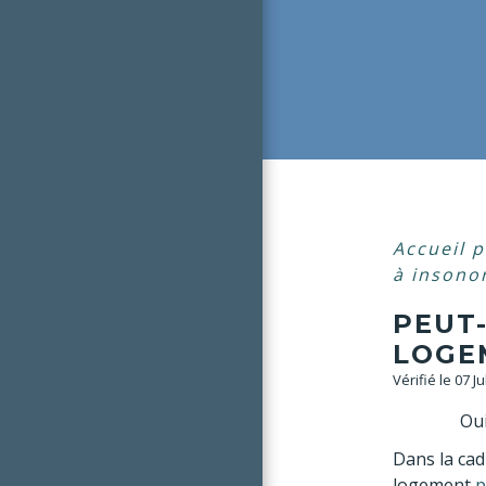
Accueil p
à insono
PEUT
LOGE
Vérifié le 07 J
Oui
Dans la ca
logement
p