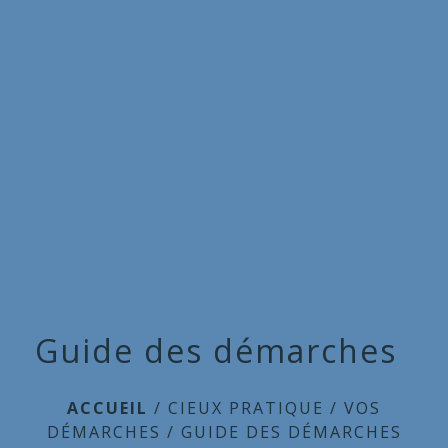
Commune
de
menu
Cieux
Guide des démarches
ACCUEIL
/
CIEUX PRATIQUE
/
VOS
DÉMARCHES
/
GUIDE DES DÉMARCHES