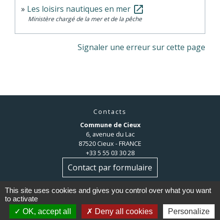
Les loisirs nautiques en mer
open_in_new
Ministère chargé de la mer et de la pêche
Signaler une erreur sur cette page
Contacts
Commune de Cieux
6, avenue du Lac
87520 Cieux - FRANCE
+33 5 55 03 30 28
Contact par formulaire
This site uses cookies and gives you control over what you want
to activate
OK, accept all
Deny all cookies
Personalize