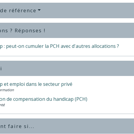
 de référence
ons ? Réponses !
 : peut-on cumuler la PCH avec d'autres allocations ?
i
 et emploi dans le secteur privé
Formation
ion de compensation du handicap (PCH)
nté
 faire si...