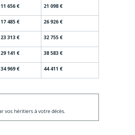
11 656 €
21 098 €
17 485 €
26 926 €
23 313 €
32 755 €
29 141 €
38 583 €
34 969 €
44 411 €
 vos héritiers à votre décès.