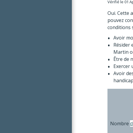
Vérifié le 01 
Oui. Cette 
pouvez cont
conditions 
Avoir mo
Résider
Martin o
Être de n
Exercer 
Avoir de
handicap
Nombre
d