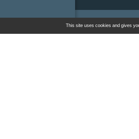
This site uses cookies and gives you
Liens
Communauté de
Limousin
Le tourisme en 
Conservatoire d'
Limousin
Conseil départem
Vienne
Panneau Pocket