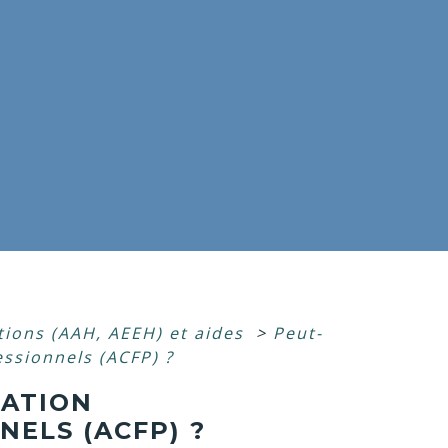
tions (AAH, AEEH) et aides
>
Peut-
essionnels (ACFP) ?
CATION
ELS (ACFP) ?