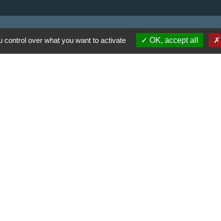
 control over what you want to activate
OK, accept all
 communes du Haut
Haut Limousin
espaces naturels en
ental de la Haute-