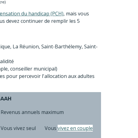
tre)
ensation du handicap (PCH)
, mais vous
ous devez continuer de remplir les 5
que, La Réunion, Saint-Barthélemy, Saint-
alidité
ple, conseiller municipal)
s pour percevoir l'allocation aux adultes
 AAH
Revenus annuels maximum
Vous vivez seul
Vous
vivez en couple