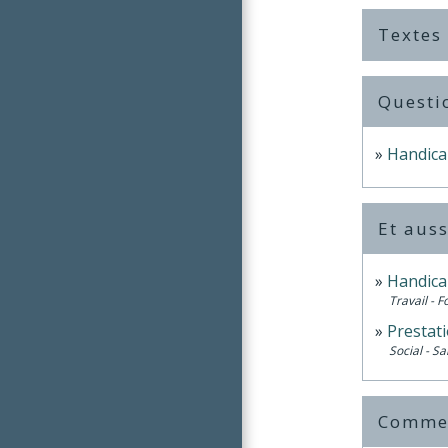
Textes
Questi
Handicap
Et auss
Handicap
Travail - 
Prestat
Social - Sa
Comment