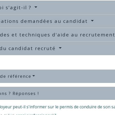
i s'agit-il ?
mations demandées au candidat
des et techniques d'aide au recrutemen
 du candidat recruté
 de référence
ons ? Réponses !
yeur peut-il s'informer sur le permis de conduire de son sa