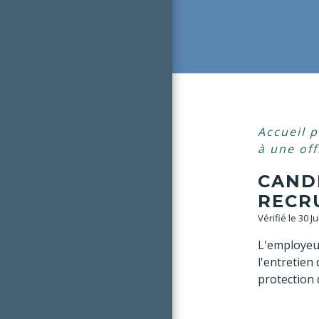
Accueil p
à une of
CAND
RECR
Vérifié le 30 J
L'employeur
l'entretien
protection 