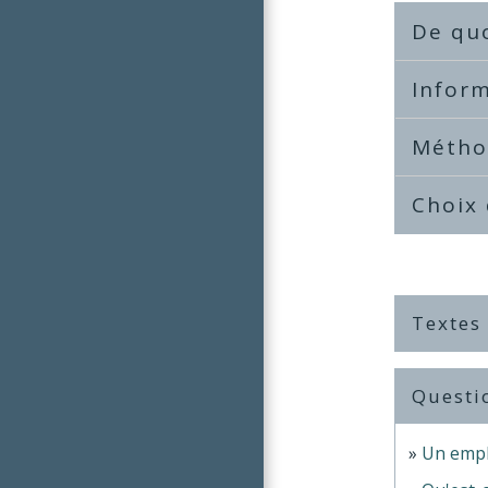
De quo
Infor
Métho
Choix
Textes
Questi
Un emplo