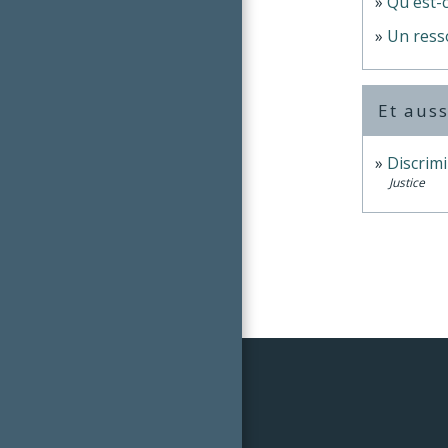
Qu'est-c
Un resso
Et auss
Discrimi
Justice