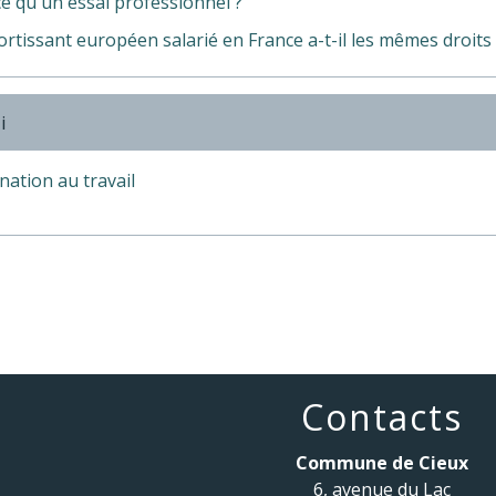
e qu'un essai professionnel ?
rtissant européen salarié en France a-t-il les mêmes droits 
i
nation au travail
Contacts
Commune de Cieux
6, avenue du Lac