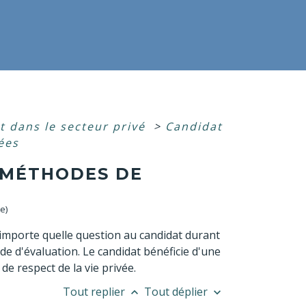
 dans le secteur privé
>
Candidat
ées
: MÉTHODES DE
e)
importe quelle question au candidat durant
e d'évaluation. Le candidat bénéficie d'une
e respect de la vie privée.
Tout replier
Tout déplier
keyboard_arrow_up
keyboard_arrow_down