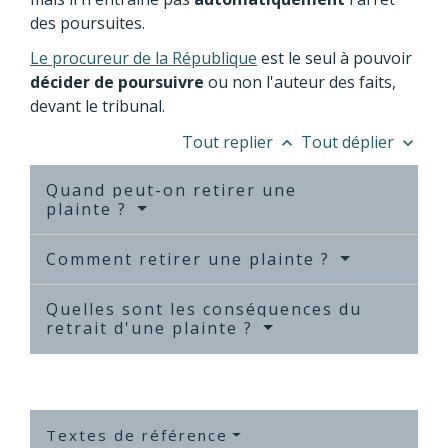
des poursuites.
Le procureur de la République
est le seul à pouvoir
décider de poursuivre
ou non l'auteur des faits,
devant le tribunal.
Tout replier
Tout déplier
keyboard_arrow_up
keyboard_arrow_down
Quand peut-on retirer une
plainte ?
Comment retirer une plainte ?
Quelles sont les conséquences du
retrait d'une plainte ?
Textes de référence