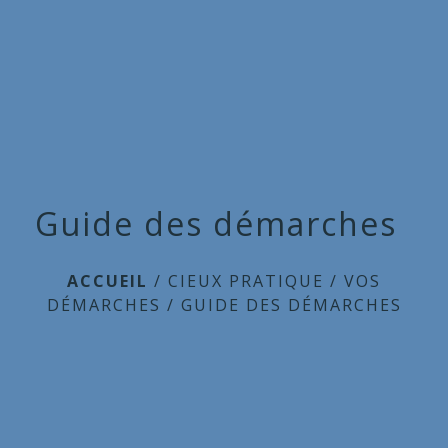
Commune
de
menu
Cieux
Guide des démarches
ACCUEIL
/
CIEUX PRATIQUE
/
VOS
DÉMARCHES
/
GUIDE DES DÉMARCHES