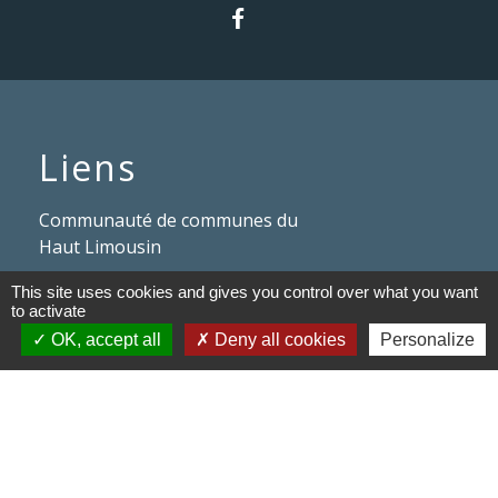
Liens
Communauté de communes du
Haut Limousin
Le tourisme en Haut Limousin
This site uses cookies and gives you control over what you want
to activate
Conservatoire d'espaces
OK, accept all
Deny all cookies
Personalize
naturels en Limousin
Conseil départemental de la
Haute-Vienne
Panneau Pocket