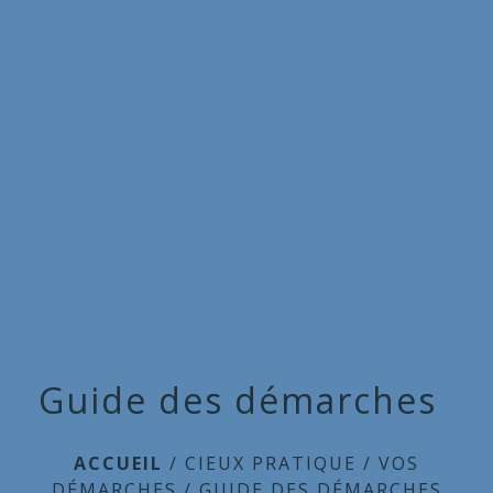
Commune
de
menu
Cieux
Guide des démarches
ACCUEIL
/
CIEUX PRATIQUE
/
VOS
DÉMARCHES
/
GUIDE DES DÉMARCHES