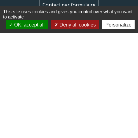
Contact par formulaire
This site uses cookies and gives you control over what you want
to activate
OK, accept all
Deny all cookies
Personalize
Liens
Communauté de communes du
Haut Limousin
Le tourisme en Haut Limousin
Conservatoire d'espaces
naturels en Limousin
Conseil départemental de la
Haute-Vienne