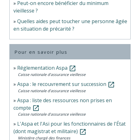
Peut-on encore bénéficier du minimum
vieillesse ?
Quelles aides peut toucher une personne âgée
en situation de précarité ?
Pour en savoir plus
Réglementation Aspa
open_in_new
Caisse nationale d'assurance vieillesse
Aspa : le recouvrement sur succession
open_in_new
Caisse nationale d'assurance vieillesse
Aspa : liste des ressources non prises en
compte
open_in_new
Caisse nationale d'assurance vieillesse
L'Aspa et l'Asi pour les fonctionnaires de l'État
(dont magistrat et militaire)
open_in_new
Ministère chargé des finances