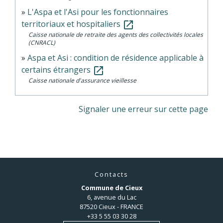
L'Aspa et l'Asi pour les fonctionnaires
territoriaux et hospitaliers
open_in_new
Caisse nationale de retraite des agents des collectivités locales
(CNRACL)
Aspa et Asi : condition de résidence applicable à
certains étrangers
open_in_new
Caisse nationale d'assurance vieillesse
Signaler une erreur sur cette page
Contacts
Commune de Cieux
6, avenue du Lac
87520 Cieux - FRANCE
+33 5 55 03 30 28