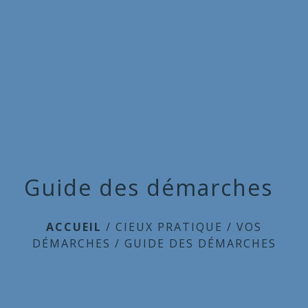
Commune
de
menu
Cieux
Guide des démarches
ACCUEIL
/
CIEUX PRATIQUE
/
VOS
DÉMARCHES
/
GUIDE DES DÉMARCHES