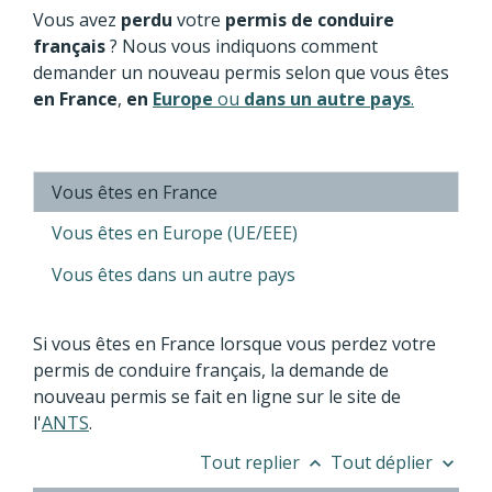
Vous avez
perdu
votre
permis de conduire
français
? Nous vous indiquons comment
demander un nouveau permis selon que vous êtes
en France
,
en
Europe
ou
dans un autre pays
.
Vous êtes en France
Vous êtes en Europe (UE/EEE)
Vous êtes dans un autre pays
Si vous êtes en France lorsque vous perdez votre
permis de conduire français, la demande de
nouveau permis se fait en ligne sur le site de
l'
ANTS
.
Tout replier
Tout déplier
keyboard_arrow_up
keyboard_arrow_down