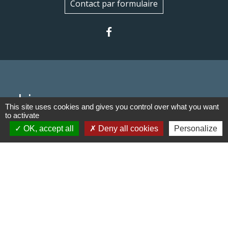
Contact par formulaire
Liens
This site uses cookies and gives you control over what you want
to activate
Communauté de communes du
OK, accept all
Deny all cookies
Personalize
Haut Limousin
Le tourisme en Haut Limousin
Conservatoire d'espaces
naturels en Limousin
Conseil départemental de la
Haute-Vienne