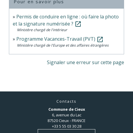
Pour en savoir plus
Permis de conduire en ligne : où faire la photo
et la signature numérisée ?
open_in_new
Ministère chargé de l'intérieur
Programme Vacances-Travail (PVT)
open_in_new
Ministère chargé de l'Europe et des affaires étrangères
Signaler une erreur sur cette page
Contacts
Commune de Cieux
6, avenue du Lac
87520 Cieux - FRANCE
+33 5 55 03 30 28