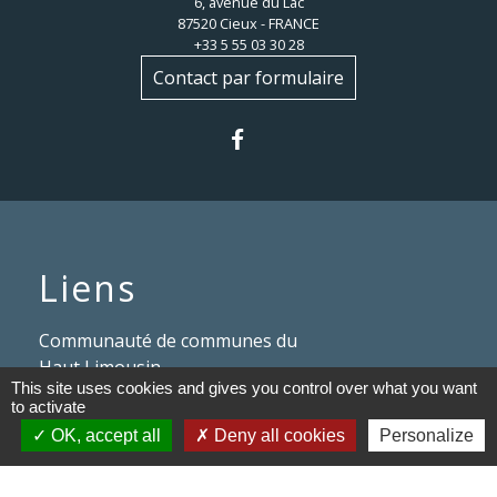
6, avenue du Lac
87520 Cieux - FRANCE
+33 5 55 03 30 28
Contact par formulaire
Liens
Communauté de communes du
Haut Limousin
This site uses cookies and gives you control over what you want
to activate
Le tourisme en Haut Limousin
OK, accept all
Deny all cookies
Personalize
Conservatoire d'espaces
naturels en Limousin