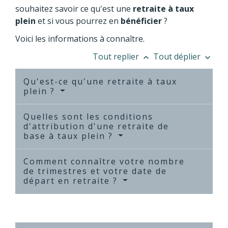
souhaitez savoir ce qu'est une
retraite à taux
plein
et si vous pourrez en
bénéficier
?
Voici les informations à connaître.
Tout replier
Tout déplier
keyboard_arrow_up
keyboard_arrow_down
Qu'est-ce qu'une retraite à taux
plein ?
Quelles sont les conditions
d'attribution d'une retraite de
base à taux plein ?
Comment connaître votre nombre
de trimestres et votre date de
départ en retraite ?