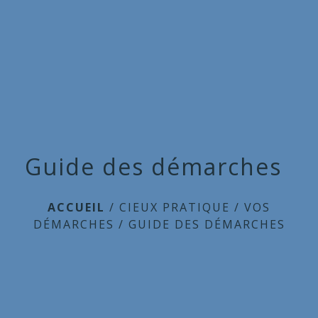
Commune
de
menu
Cieux
Guide des démarches
ACCUEIL
/
CIEUX PRATIQUE
/
VOS
DÉMARCHES
/
GUIDE DES DÉMARCHES