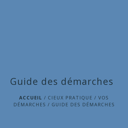
Commune
de
menu
Cieux
Guide des démarches
ACCUEIL
/
CIEUX PRATIQUE
/
VOS
DÉMARCHES
/
GUIDE DES DÉMARCHES