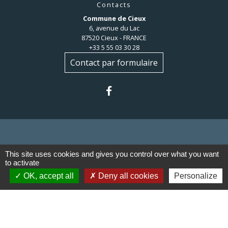
Contacts
Commune de Cieux
6, avenue du Lac
87520 Cieux - FRANCE
+33 5 55 03 30 28
Contact par formulaire
Liens
This site uses cookies and gives you control over what you want
to activate
OK, accept all
Deny all cookies
Personalize
Communauté de communes du
Haut Limousin
Le tourisme en Haut Limousin