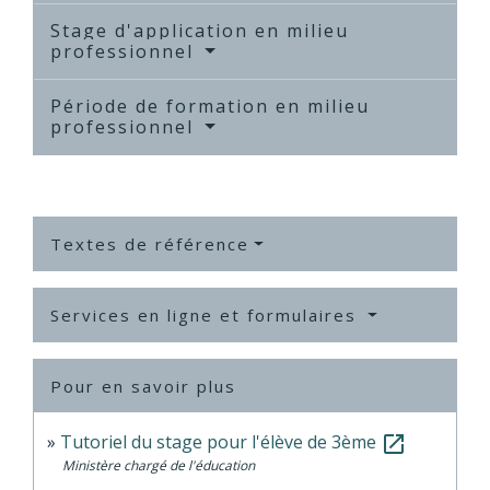
Stage d'application en milieu
professionnel
Période de formation en milieu
professionnel
Textes de référence
Services en ligne et formulaires
Pour en savoir plus
Tutoriel du stage pour l'élève de 3ème
open_in_new
Ministère chargé de l'éducation