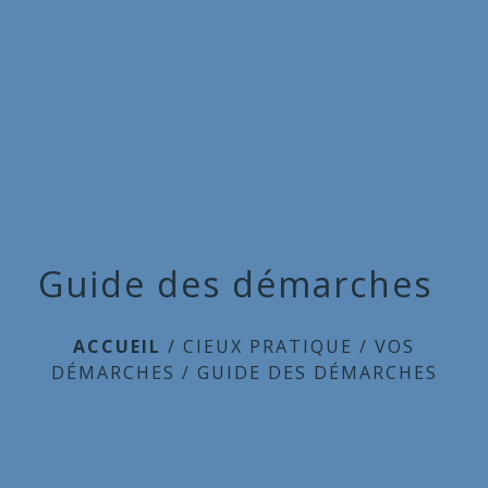
Commune
de
menu
Cieux
Guide des démarches
ACCUEIL
/
CIEUX PRATIQUE
/
VOS
DÉMARCHES
/
GUIDE DES DÉMARCHES