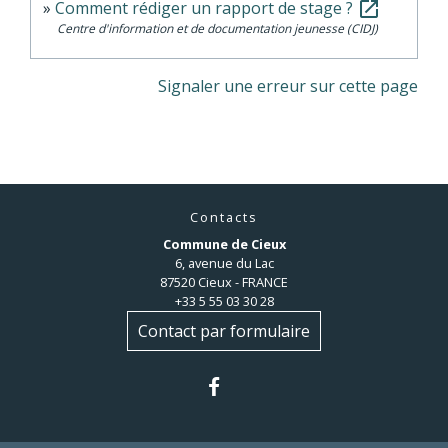
Comment rédiger un rapport de stage ?
open_in_new
Centre d'information et de documentation jeunesse (CIDJ)
Signaler une erreur sur cette page
Contacts
Commune de Cieux
6, avenue du Lac
87520 Cieux - FRANCE
+33 5 55 03 30 28
Contact par formulaire