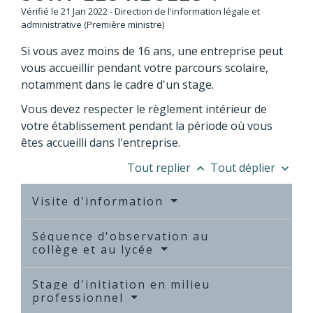
Vérifié le 21 Jan 2022 - Direction de l'information légale et
administrative (Première ministre)
Si vous avez moins de 16 ans, une entreprise peut
vous accueillir pendant votre parcours scolaire,
notamment dans le cadre d'un stage.
Vous devez respecter le règlement intérieur de
votre établissement pendant la période où vous
êtes accueilli dans l'entreprise.
Tout replier
Tout déplier
keyboard_arrow_up
keyboard_arrow_down
Visite d'information
Séquence d'observation au
collège et au lycée
Stage d'initiation en milieu
professionnel