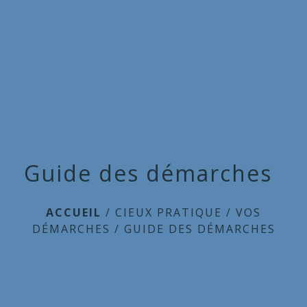
Commune
de
menu
Cieux
Guide des démarches
ACCUEIL
/
CIEUX PRATIQUE
/
VOS
DÉMARCHES
/
GUIDE DES DÉMARCHES