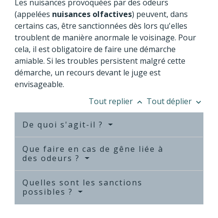
Les nuisances provoquées par des odeurs
(appelées
nuisances olfactives
) peuvent, dans
certains cas, être sanctionnées dès lors qu'elles
troublent de manière anormale le voisinage. Pour
cela, il est obligatoire de faire une démarche
amiable. Si les troubles persistent malgré cette
démarche, un recours devant le juge est
envisageable.
Tout replier
Tout déplier
keyboard_arrow_up
keyboard_arrow_down
De quoi s'agit-il ?
Que faire en cas de gêne liée à
des odeurs ?
Quelles sont les sanctions
possibles ?