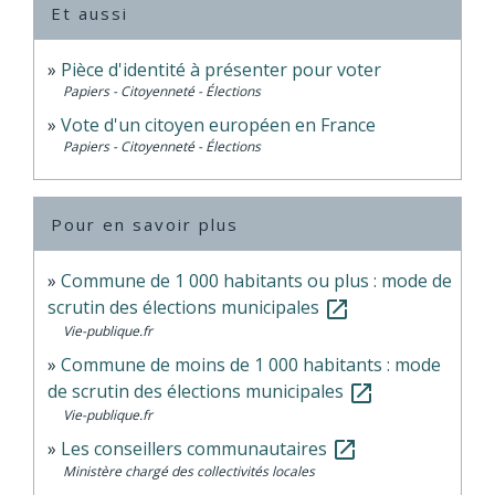
Et aussi
Pièce d'identité à présenter pour voter
Papiers - Citoyenneté - Élections
Vote d'un citoyen européen en France
Papiers - Citoyenneté - Élections
Pour en savoir plus
Commune de 1 000 habitants ou plus : mode de
scrutin des élections municipales
open_in_new
Vie-publique.fr
Commune de moins de 1 000 habitants : mode
de scrutin des élections municipales
open_in_new
Vie-publique.fr
Les conseillers communautaires
open_in_new
Ministère chargé des collectivités locales