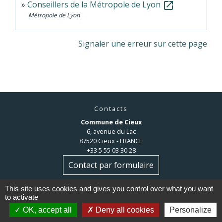
Conseillers de la Métropole de Lyon
open_in_new
Métropole de Lyon
Signaler une erreur sur cette page
Contacts
Commune de Cieux
6, avenue du Lac
87520 Cieux - FRANCE
+33 5 55 03 30 28
Contact par formulaire
This site uses cookies and gives you control over what you want
to activate
OK, accept all
Deny all cookies
Personalize