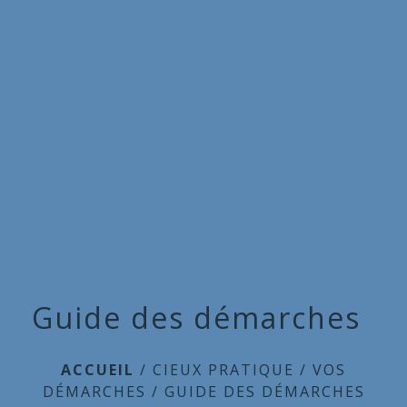
Commune
de
menu
Cieux
Guide des démarches
ACCUEIL
/
CIEUX PRATIQUE
/
VOS
DÉMARCHES
/
GUIDE DES DÉMARCHES