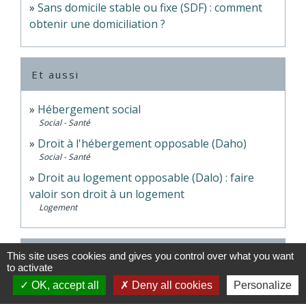
Sans domicile stable ou fixe (SDF) : comment
obtenir une domiciliation ?
Et aussi
Hébergement social
Social - Santé
Droit à l'hébergement opposable (Daho)
Social - Santé
Droit au logement opposable (Dalo) : faire
valoir son droit à un logement
Logement
Pour en savoir plus
This site uses cookies and gives you control over what you want
to activate
OK, accept all
Deny all cookies
Personalize
SIAO : Service public de l’hébergement et de