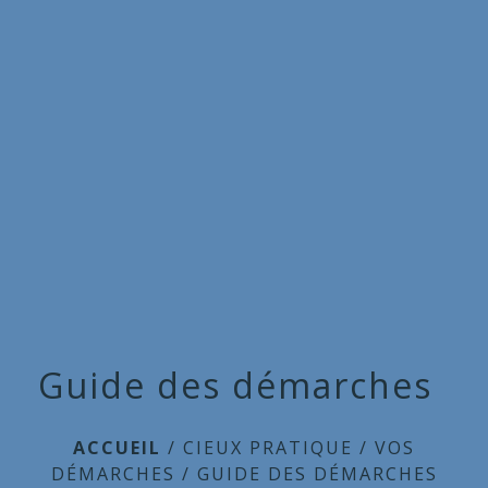
Commune
de
menu
Cieux
Guide des démarches
ACCUEIL
/
CIEUX PRATIQUE
/
VOS
DÉMARCHES
/
GUIDE DES DÉMARCHES