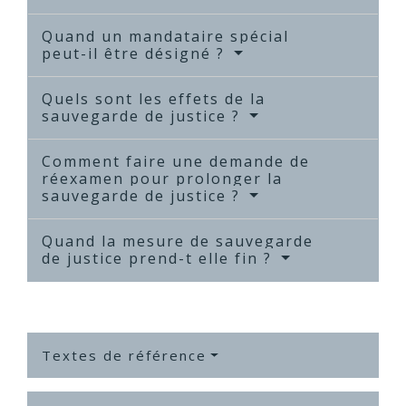
Quand un mandataire spécial
peut-il être désigné ?
Quels sont les effets de la
sauvegarde de justice ?
Comment faire une demande de
réexamen pour prolonger la
sauvegarde de justice ?
Quand la mesure de sauvegarde
de justice prend-t elle fin ?
Textes de référence