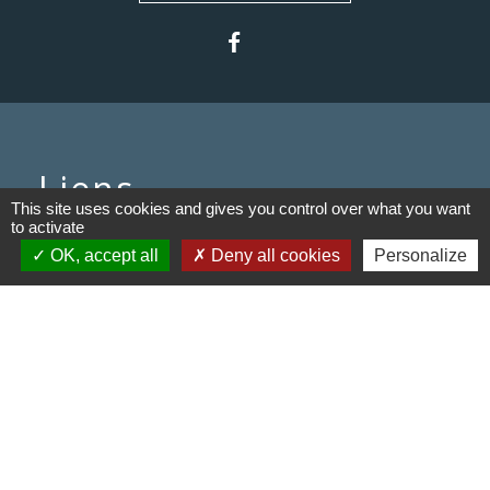
Liens
This site uses cookies and gives you control over what you want
to activate
Communauté de communes du
OK, accept all
Deny all cookies
Personalize
Haut Limousin
Le tourisme en Haut Limousin
Conservatoire d'espaces
naturels en Limousin
Conseil départemental de la
Haute-Vienne