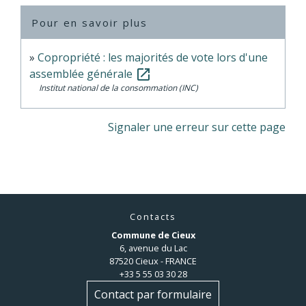
Pour en savoir plus
Copropriété : les majorités de vote lors d'une
assemblée générale
open_in_new
Institut national de la consommation (INC)
Signaler une erreur sur cette page
Contacts
Commune de Cieux
6, avenue du Lac
87520 Cieux - FRANCE
+33 5 55 03 30 28
Contact par formulaire