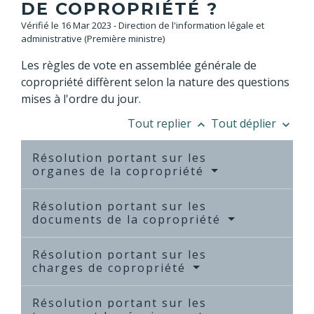
DE COPROPRIÉTÉ ?
Vérifié le 16 Mar 2023 - Direction de l'information légale et
administrative (Première ministre)
Les règles de vote en assemblée générale de
copropriété diffèrent selon la nature des questions
mises à l'ordre du jour.
Tout replier
Tout déplier
keyboard_arrow_up
keyboard_arrow_down
Résolution portant sur les
organes de la copropriété
Résolution portant sur les
documents de la copropriété
Résolution portant sur les
charges de copropriété
Résolution portant sur les