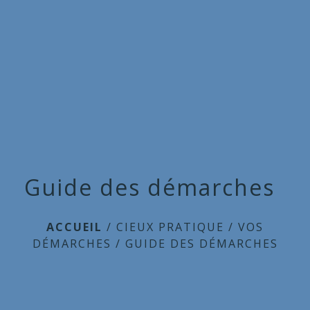
Commune
de
menu
Cieux
Guide des démarches
ACCUEIL
/
CIEUX PRATIQUE
/
VOS
DÉMARCHES
/
GUIDE DES DÉMARCHES