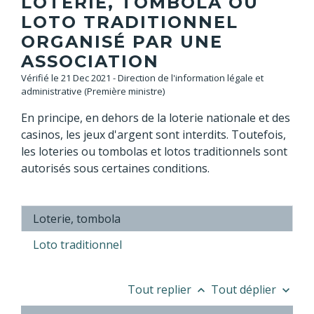
LOTERIE, TOMBOLA OU
LOTO TRADITIONNEL
ORGANISÉ PAR UNE
ASSOCIATION
Vérifié le 21 Dec 2021 - Direction de l'information légale et
administrative (Première ministre)
En principe, en dehors de la loterie nationale et des
casinos, les jeux d'argent sont interdits. Toutefois,
les loteries ou tombolas et lotos traditionnels sont
autorisés sous certaines conditions.
Loterie, tombola
Loto traditionnel
Tout replier
Tout déplier
keyboard_arrow_up
keyboard_arrow_down