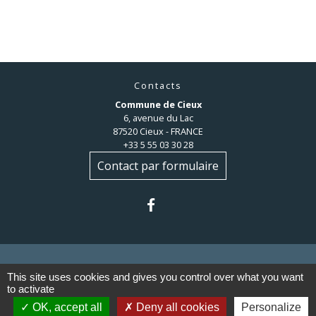
Contacts
Commune de Cieux
6, avenue du Lac
87520 Cieux - FRANCE
+33 5 55 03 30 28
Contact par formulaire
This site uses cookies and gives you control over what you want
to activate
Liens
OK, accept all
Deny all cookies
Personalize