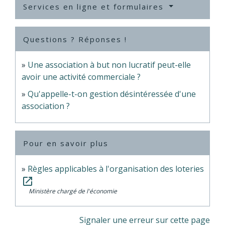
Services en ligne et formulaires
Questions ? Réponses !
Une association à but non lucratif peut-elle
avoir une activité commerciale ?
Qu'appelle-t-on gestion désintéressée d'une
association ?
Pour en savoir plus
Règles applicables à l'organisation des loteries
open_in_new
Ministère chargé de l'économie
Signaler une erreur sur cette page