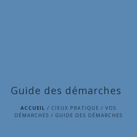
Commune
de
menu
Cieux
Guide des démarches
ACCUEIL
/
CIEUX PRATIQUE
/
VOS
DÉMARCHES
/
GUIDE DES DÉMARCHES