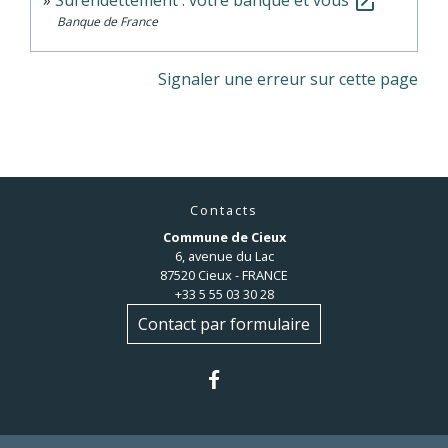
Surendettement : votre banque et vous
open_in_new
Banque de France
Signaler une erreur sur cette page
Contacts
Commune de Cieux
6, avenue du Lac
87520 Cieux - FRANCE
+33 5 55 03 30 28
Contact par formulaire