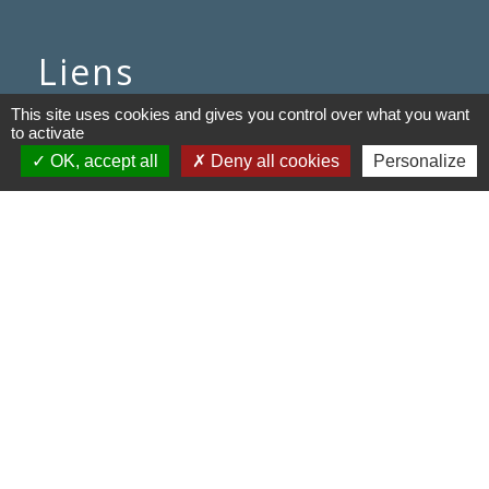
Liens
This site uses cookies and gives you control over what you want
Communauté de communes du
to activate
Haut Limousin
OK, accept all
Deny all cookies
Personalize
Le tourisme en Haut Limousin
Conservatoire d'espaces
naturels en Limousin
Conseil départemental de la
Haute-Vienne
Panneau Pocket
Mentions légales
-
Politique de confidentialité
-
Accessibilité
-
Application mobile Localiti
-
Plan du site