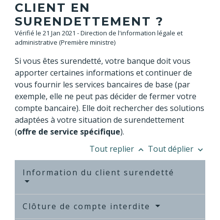
CLIENT EN
SURENDETTEMENT ?
Vérifié le 21 Jan 2021 - Direction de l'information légale et
administrative (Première ministre)
Si vous êtes surendetté, votre banque doit vous
apporter certaines informations et continuer de
vous fournir les services bancaires de base (par
exemple, elle ne peut pas décider de fermer votre
compte bancaire). Elle doit rechercher des solutions
adaptées à votre situation de surendettement
(
offre de service spécifique
).
Tout replier
Tout déplier
keyboard_arrow_up
keyboard_arrow_down
Information du client surendetté
Clôture de compte interdite