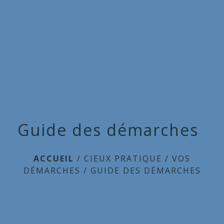
Commune
de
menu
Cieux
Guide des démarches
ACCUEIL
/
CIEUX PRATIQUE
/
VOS
DÉMARCHES
/
GUIDE DES DÉMARCHES