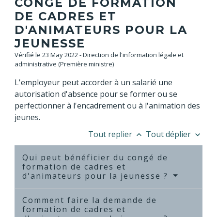
CONGÉ DE FORMATION
DE CADRES ET
D'ANIMATEURS POUR LA
JEUNESSE
Vérifié le 23 May 2022 - Direction de l'information légale et
administrative (Première ministre)
L'employeur peut accorder à un salarié une
autorisation d'absence pour se former ou se
perfectionner à l'encadrement ou à l'animation des
jeunes.
Tout replier
Tout déplier
keyboard_arrow_up
keyboard_arrow_down
Qui peut bénéficier du congé de
formation de cadres et
d'animateurs pour la jeunesse ?
Comment faire la demande de
formation de cadres et