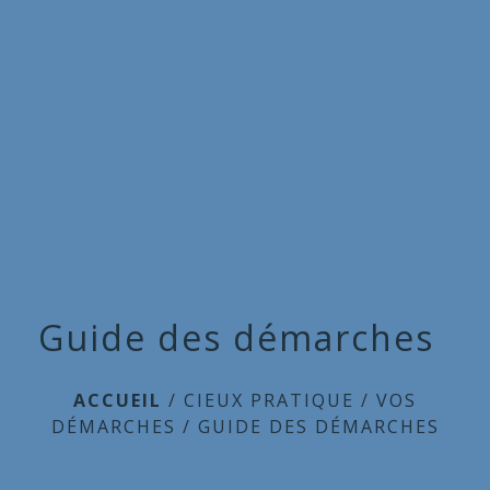
Commune
de
menu
Cieux
Guide des démarches
ACCUEIL
/
CIEUX PRATIQUE
/
VOS
DÉMARCHES
/
GUIDE DES DÉMARCHES